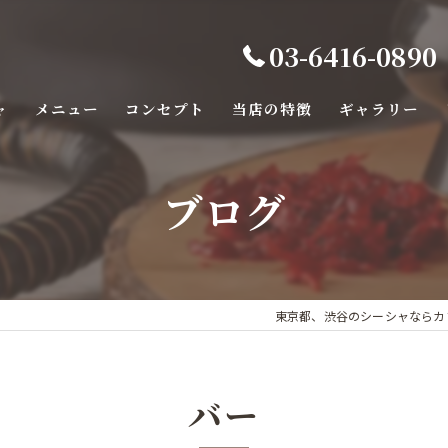
03-6416-0890
ャ
メニュー
コンセプト
当店の特徴
ギャラリー
バー
ブログ
カフェ
カラオケ
デート
東京都、渋谷のシーシャならカフェ&
ダーツ
バー