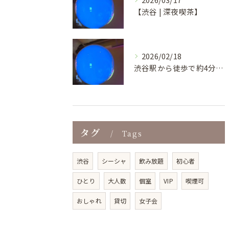
【渋谷 | 深夜喫茶】
2026/02/18
渋谷駅から徒歩で約4分という好立地にあり、ビル地下1階の気軽...
タグ
Tags
渋谷
シーシャ
飲み放題
初心者
ひとり
大人数
個室
VIP
喫煙可
おしゃれ
貸切
女子会