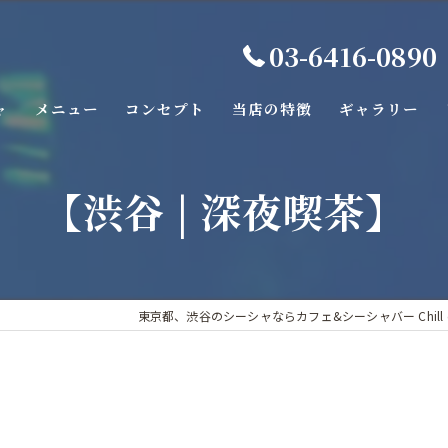
03-6416-0890
ャ
メニュー
コンセプト
当店の特徴
ギャラリー
バー
【渋谷 | 深夜喫茶】
カフェ
カラオケ
デート
東京都、渋谷のシーシャならカフェ&シーシャバー Chill co
ダーツ