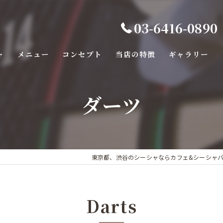
03-6416-0890
ャ
メニュー
コンセプト
当店の特徴
ギャラリー
バー
ダーツ
カフェ
カラオケ
デート
東京都、渋谷のシーシャならカフェ&シーシャバー Chi
ダーツ
Darts