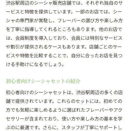
渋谷駅周辺のシーシャ販売店舗では、それぞれ独自のサ
専門店ならではの豊富なフレーバー選択
ービスと特徴を提供しています。一部のお店では、シー
スタッフのおすすめフレーバーガイド
シャの専門家が常駐し、フレーバーの選び方や楽しみ方
シーシャ専門店の特別サービス紹介
を丁寧に指導してくれるところもあります。他のお店で
は、会員制度を導入しており、会員には特別なサービス
店舗独自のイベント情報
や割引が提供されるケースもあります。店舗ごとのサー
初心者歓迎のシーシャ専門店リスト
ビスや特徴を比較することで、自分に合ったお店を見つ
特定のフレーバーに特化した専門店
ける手助けになるでしょう。
渋谷駅でシーシャを楽しむための最新店舗リス
ト
初心者向けシーシャセットの紹介
最新オープンのシーシャ店紹介
初心者向けのシーシャセットは、渋谷駅周辺の多くの店
営業時間や定休日情報
舗で提供されています。これらのセットには、初めての
渋谷駅周辺のシーシャ店ランキング
方でも気軽に楽しめるように選ばれたフレーバーやアク
駅近でアクセス便利なシーシャ店
セサリーが含まれており、使い方や楽しみ方の基本を学
フレーバーの種類が豊富な店舗
ぶのに最適です。さらに、スタッフが丁寧にサポートし