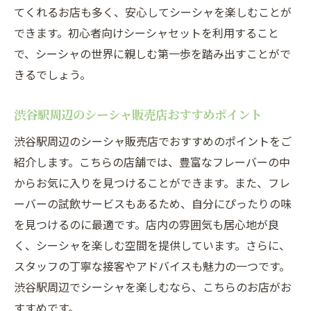
てくれるお店も多く、安心してシーシャを楽しむことが
渋谷駅近くのおすすめシーシャ店マップ
できます。初心者向けシーシャセットを利用すること
渋谷駅周辺のシーシャ販売店とその独自の魅力
で、シーシャの世界に親しむ第一歩を踏み出すことがで
専門店ならではのサービス内容
きるでしょう。
フレーバーのカスタマイズが可能な店舗
特定のイベントを開催している店舗
渋谷駅周辺のシーシャ販売店おすすめポイント
シーシャ初心者向けのワークショップ情報
渋谷駅周辺のシーシャ販売店でおすすめのポイントをご
店内のデザインが魅力的なシーシャ店
紹介します。こちらの店舗では、豊富なフレーバーの中
独自のフレーバー開発を行っている店舗
からお気に入りを見つけることができます。また、フレ
渋谷駅近辺でシーシャを購入シーシャ初心者必
ーバーの試飲サービスもあるため、自分にぴったりの味
見
を見つけるのに最適です。店内の雰囲気も居心地が良
く、シーシャを楽しむ空間を提供しています。さらに、
初心者が最初に試すべきフレーバー
スタッフの丁寧な接客やアドバイスも魅力の一つです。
シーシャの使い方講座がある店舗
渋谷駅周辺でシーシャを楽しむなら、こちらのお店がお
初心者でも入りやすいシーシャ店
すすめです。