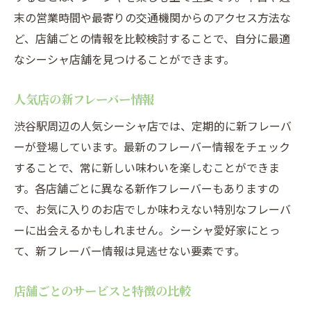
フレーバー種類の豊富な店舗リスト
末の営業時間や最寄りの交通機関からのアクセス方法な
購入前に知っておくべきシーシャの基礎知
ど、店舗ごとの情報を比較検討することで、自分に最適
識
なシーシャ店舗を見つけることができます。
シーシャ初心者におすすめの店舗
人気店の新フレーバー情報
渋谷駅周辺のシーシャ店の価格比較
渋谷駅近くの人気シーシャ販売店を詳しく紹介
渋谷駅周辺の人気シーシャ店では、定期的に新フレーバ
渋谷駅周辺の隠れた名店
ーが登場しています。最新のフレーバー情報をチェック
することで、常に新しい味わいを楽しむことができま
定番人気店の魅力とフレーバー紹介
す。各店舗ごとに異なる新作フレーバーもありますの
店内の雰囲気で選ぶシーシャ店
で、お気に入りのお店でしか味わえない特別なフレーバ
リピーター続出の人気店の秘密
ーに出会えるかもしれません。シーシャ愛好家にとっ
渋谷駅から徒歩圏内の便利なシーシャ店
て、新フレーバー情報は見逃せない要素です。
店舗オーナーによるおすすめフレーバー
渋谷駅周辺でおすすめのシーシャ専門店を徹底
店舗ごとのサービスと特徴の比較
解剖