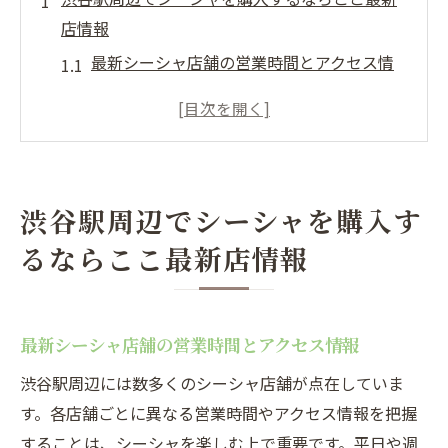
店情報
最新シーシャ店舗の営業時間とアクセス情
報
人気店の新フレーバー情報
店舗ごとのサービスと特徴の比較
初心者向けシーシャセットの紹介
渋谷駅周辺でシーシャを購入す
渋谷駅周辺のシーシャ販売店おすすめポイ
るならここ最新店情報
ント
季節限定フレーバーを提供するお店
渋谷駅でシーシャを購入するための完全ガイド
最新シーシャ店舗の営業時間とアクセス情報
シーシャの選び方と購入のポイント
渋谷駅周辺には数多くのシーシャ店舗が点在していま
渋谷駅近くでシーシャを購入する際の注意
す。各店舗ごとに異なる営業時間やアクセス情報を把握
点
することは、シーシャを楽しむ上で重要です。平日や週