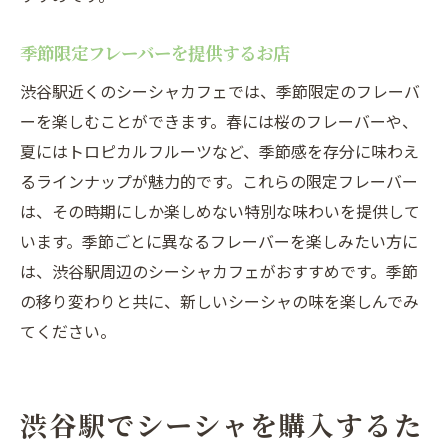
シーシャ初心者におすすめのセット
スタッフが親切な店舗の紹介
季節限定フレーバーを提供するお店
初心者向けのイベント開催情報
渋谷駅近くのシーシャカフェでは、季節限定のフレーバ
渋谷駅の最新シーシャ販売店どこで買えばいい
ーを楽しむことができます。春には桜のフレーバーや、
のか
夏にはトロピカルフルーツなど、季節感を存分に味わえ
購入前に知っておきたいシーシャの基礎知
るラインナップが魅力的です。これらの限定フレーバー
識
は、その時期にしか楽しめない特別な味わいを提供して
渋谷駅周辺のシーシャ店の雰囲気比較
います。季節ごとに異なるフレーバーを楽しみたい方に
は、渋谷駅周辺のシーシャカフェがおすすめです。季節
おすすめのシーシャ初心者セット
の移り変わりと共に、新しいシーシャの味を楽しんでみ
駅近で便利なシーシャ店のアクセス情報
てください。
シーシャ店の価格帯比較
専門家が教える最適なシーシャ選び
渋谷駅でシーシャを購入するた