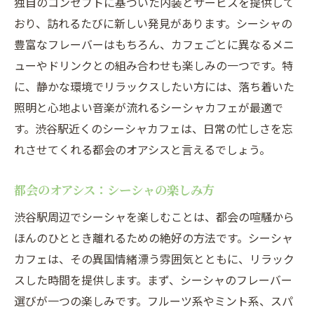
独自のコンセプトに基づいた内装とサービスを提供して
渋谷駅近くの知る人ぞ知るシーシャスポッ
おり、訪れるたびに新しい発見があります。シーシャの
ト
豊富なフレーバーはもちろん、カフェごとに異なるメニ
隠れ家シーシャカフェの魅力
ューやドリンクとの組み合わせも楽しみの一つです。特
シーシャカフェで過ごす渋谷のひと時
に、静かな環境でリラックスしたい方には、落ち着いた
シーシャ愛好者のための渋谷のスポット
照明と心地よい音楽が流れるシーシャカフェが最適で
渋谷駅周辺のシーシャカフェで非日常を楽しむ
す。渋谷駅近くのシーシャカフェは、日常の忙しさを忘
シーシャで感じる渋谷の日常からの離脱
れさせてくれる都会のオアシスと言えるでしょう。
非日常を求める人におすすめのシーシャカ
都会のオアシス：シーシャの楽しみ方
フェ
渋谷駅で体験するシーシャの特別な時間
渋谷駅周辺でシーシャを楽しむことは、都会の喧騒から
ほんのひととき離れるための絶好の方法です。シーシャ
シーシャカフェで過ごす非凡なひと時
カフェは、その異国情緒漂う雰囲気とともに、リラック
渋谷駅周辺のシーシャカフェの魅力
スした時間を提供します。まず、シーシャのフレーバー
非日常を味わうシーシャの楽しみ方
選びが一つの楽しみです。フルーツ系やミント系、スパ
シーシャでリフレッシュ渋谷駅周辺のおすすめ