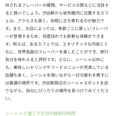
シーシャで心身共にリフレッシュする方法
供されるフレーバーの種類、サービスの質などに注目す
渋谷のシーシャカフェでリラックス
ると良いでしょう。渋谷駅から徒歩圏内に位置するカフ
シーシャカフェの魅力と楽しみ方
ェは、アクセスも良く、気軽に立ち寄れるのが魅力で
渋谷駅近くのおすすめシーシャカフェ
す。また、お店によっては、季節ごとに新しいフレーバ
ーが登場するため、何度訪れても新鮮な体験ができま
都会の喧騒から離れて渋谷駅で楽しむシーシャ
す。例えば、あるカフェでは、エキゾチックな内装とと
都会の喧騒を忘れるシーシャタイム
もに、世界各国のフレーバーを楽しむことができ、旅行
渋谷駅のシーシャカフェで静寂を楽しむ
気分を味わえると評判です。さらに、シーシャ以外に
シーシャで逃れる都会の喧騒
も、美味しいドリンクやフードメニューが充実している
渋谷駅周辺のシーシャカフェでくつろぐ
店舗も多く、シーシャを吸いながら一日の疲れを癒すに
シーシャで過ごす平穏な時間
は最適の場所です。渋谷駅周辺のシーシャスポットを巡
渋谷のシーシャカフェで非日常を体験
りながら、自分にぴったりの場所を見つけてみてくださ
い。
シーシャで過ごす渋谷の静寂な時間