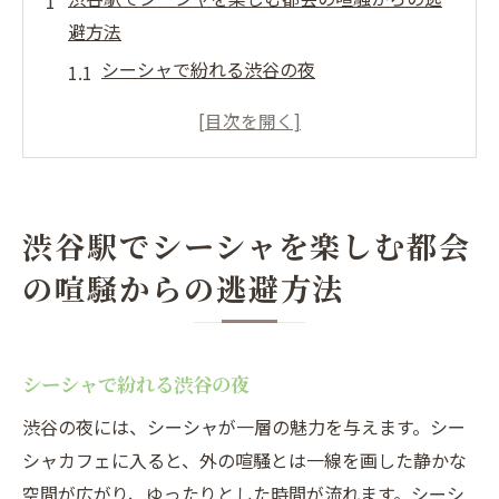
避方法
シーシャで紛れる渋谷の夜
駅近のシーシャカフェの魅力
都会のオアシス：シーシャの楽しみ方
渋谷駅周辺のおすすめシーシャスポット
シーシャで過ごす渋谷の静寂な時間
渋谷駅でシーシャを楽しむ都会
シーシャカフェでリラックスする方法
の喧騒からの逃避方法
シーシャカフェで過ごす渋谷駅周辺のリラック
スタイム
リラックスできるシーシャカフェの選び方
シーシャで紛れる渋谷の夜
渋谷駅近くのシーシャカフェの特徴
渋谷の夜には、シーシャが一層の魅力を与えます。シー
シーシャでくつろぐ夜の過ごし方
シャカフェに入ると、外の喧騒とは一線を画した静かな
シーシャカフェでのんびり過ごすコツ
空間が広がり、ゆったりとした時間が流れます。シーシ