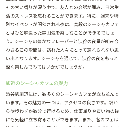
渋谷駅周辺のシーシャカフェの楽しみ方
ャの甘い香りが漂う中で、友人との会話が弾み、日常生
シーシャカフェで心地よい時間を過ごす
活のストレスを忘れることができます。特に、週末や特
別なイベントが開催される夜は、普段のシーシャカフェ
渋谷駅で体験するシーシャ都会のストレス解消
とはひと味違った雰囲気を楽しむことができるでしょ
法
う。シーシャの豊かなフレーバーと渋谷の夜景が組み合
シーシャの煙でストレスを解消する方法
わさるこの瞬間は、訪れた人々にとって忘れられない思
渋谷駅のシーシャカフェでリラックス
い出となります。シーシャを通じて、渋谷の夜をもっと
都会の喧騒を忘れるシーシャ体験
深く楽しんでみてはいかがでしょうか。
シーシャカフェで心身を癒す
渋谷駅周辺のシーシャスポットを巡る
駅近のシーシャカフェの魅力
シーシャでストレスを軽減する場
渋谷駅周辺には、数多くのシーシャカフェが立ち並んで
シーシャ愛好者必見渋谷駅の隠れ家的カフェ
います。その魅力の一つは、アクセスの良さです。駅か
渋谷の隠れ家的シーシャカフェとは
ら徒歩わずか数分で行けるため、仕事帰りや買い物の後
にも気軽に立ち寄ることができます。また、各カフェは
シーシャ愛好者が集う渋谷のカフェ