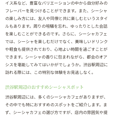
イス系など、豊富なバリエーションの中から自分好みの
スポット
フレーバーを見つけることができます。また、シーシャ
渋谷駅近くのリフレッシュスポット
の楽しみ方には、友人や同僚と共に楽しむというスタイ
シーシャでリフレッシュする方法
ルもあります。周りの喧騒を忘れ、ゆったりとした会話
渋谷駅周辺のシーシャカフェ巡り
を楽しむことができるのです。さらに、シーシャカフェ
シーシャで心身をリフレッシュ
では、シーシャを楽しむだけでなく、美味しいドリンク
や軽食も提供されており、心地よい時間を過ごすことが
渋谷駅のシーシャカフェで癒しの時間
できます。シーシャの香りに包まれながら、都会のオア
リフレッシュに最適な渋谷のシーシャカフ
シスを堪能してみてはいかがでしょうか。渋谷駅周辺に
ェ
訪れる際には、この特別な体験をお見逃しなく。
渋谷駅のシーシャカフェで心身ともにリフレッ
シュ
渋谷駅周辺のおすすめシーシャスポット
シーシャカフェでリフレッシュするポイン
渋谷駅周辺には、多くのシーシャカフェがありますが、
ト
その中でも特におすすめのスポットをご紹介します。ま
渋谷駅のシーシャカフェで心の癒しを
ず、シーシャカフェの選び方ですが、店内の雰囲気や提