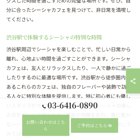
クスした時間を過ごすための完璧な場所です。ぜひ、自
分に合ったシーシャカフェを見つけて、非日常を満喫し
てください。
渋谷駅で体験するシーシャの特別な時間
渋谷駅周辺でシーシャを楽しむことで、忙しい日常から
離れ、心地よい時間を過ごすことができます。シーシャ
カフェは、友人とリラックスしたり、一人で静かに過ご
したりするのに最適な場所です。渋谷駅から徒歩圏内に
あるこれらのカフェは、独自のフレーバーや装飾で訪れ
る人々に特別な体験を提供します。特に初心者にも優し
03-6416-0890
いスタッフがサポートしてくれるため、シーシャの楽し
み方を安心して学べます。都会の喧騒を忘れ、香り豊か
お問い合わせはこち
なシーシャを味わいながら、特別なひとときを堪能して
ご予約はこちら
ら
みてはいかがでしょうか。