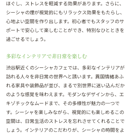
シーシャの香りが引き立つ空間
ほぐし、ストレスを軽減する効果があります。さらに、
心地よい音楽の選び方
シーシャの煙が視覚的にもリラックス効果をもたらし、
心地よい空間を作り出します。初心者でもスタッフのサ
渋谷のシーシャカフェで落ち着く時間
ポートで安心して楽しむことができ、特別なひとときを
インテリアと照明の調和
過ごせるでしょう。
特別な照明演出で非日常感を
渋谷駅のシーシャカフェ多彩なフレーバーで特
多彩なインテリアで非日常を楽しむ
別な時間を
渋谷駅近くのシーシャカフェでは、多彩なインテリアが
シーシャのフレーバー選び方
訪れる人々を非日常の世界へと誘います。異国情緒あふ
人気のフレーバーを紹介
れる家具や装飾品が並び、まるで別世界に迷い込んだか
初心者におすすめのフレーバー
のような感覚を味わえます。モダンなデザインから、エ
その日の気分に合わせたフレーバー選び
キゾチックなムードまで、その多様性が魅力の一つで
渋谷駅近くで試せる新しいフレーバー
す。シーシャを楽しみながら、視覚的にも楽しめるこの
空間は、日常生活のストレスを忘れさせてくれることで
フレーバーの組み合わせを楽しむ
しょう。インテリアのこだわりが、シーシャの時間をよ
初心者でも安心渋谷駅シーシャカフェスタッフ