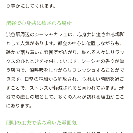
り豊かにしてくれます。
のサポート
スタッフの丁寧なサポート
渋谷で心身共に癒される場所
初心者でも安心の理由
渋谷駅周辺のシーシャカフェは、心身共に癒される場所
シーシャの楽しみ方を教えてくれる
として人気があります。都会の中心に位置しながらも、
質問しやすいスタッフの対応
静かで落ち着いた雰囲気が広がり、訪れる人々にリラッ
初めてのシーシャ体験をサポート
クスのひとときを提供しています。シーシャの香りが漂
シーシャの基本知識を学べる
う店内で、深呼吸をしながらリフレッシュすることがで
心地よい音楽と共に渋谷駅のシーシャカフェで
きます。日常の喧騒から解放され、心地よい時間を過ご
リラックス
すことで、ストレスが軽減されると言われています。渋
谷での癒しの場として、多くの人々が訪れる理由がここ
音楽の選び方とシーシャの相性
にあります。
リラックスできる音楽の秘密
音楽とシーシャで心地よい時間
照明の工夫で落ち着いた雰囲気
渋谷のシーシャカフェで聴ける音楽