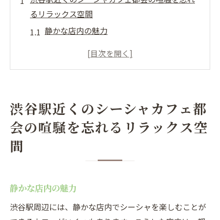
るリラックス空間
静かな店内の魅力
シーシャの香りでリラックス
多彩なインテリアで非日常を楽しむ
渋谷で心身共に癒される場所
照明の工夫で落ち着いた雰囲気
渋谷駅近くのシーシャカフェ都
心地よい音楽とシーシャの融合
会の喧騒を忘れるリラックス空
シーシャで癒しのひとときを渋谷駅近くの隠れ
間
家カフェ
隠れ家的な雰囲気の魅力
シーシャの多彩なフレーバー
静かな店内の魅力
初心者でも安心のサポート体制
渋谷駅周辺には、静かな店内でシーシャを楽しむことが
渋谷駅近くのアクセスの良さ