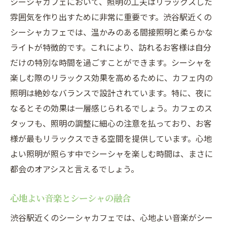
シーシャカフェにおいて、照明の工夫はリラックスした
音楽と照明の絶妙なバランス
雰囲気を作り出すために非常に重要です。渋谷駅近くの
音楽がもたらすリラックス効果
シーシャカフェでは、温かみのある間接照明と柔らかな
シーシャの香り漂う渋谷駅すぐのリラックスカ
ライトが特徴的です。これにより、訪れるお客様は自分
フェ
だけの特別な時間を過ごすことができます。シーシャを
シーシャの香りでリラックス
楽しむ際のリラックス効果を高めるために、カフェ内の
香りの選び方と楽しみ方
照明は絶妙なバランスで設計されています。特に、夜に
なるとその効果は一層感じられるでしょう。カフェのス
渋谷駅近くのおすすめカフェ
タッフも、照明の調整に細心の注意を払っており、お客
香りの種類と特徴
様が最もリラックスできる空間を提供しています。心地
シーシャの香りとリラックス効果
よい照明が照らす中でシーシャを楽しむ時間は、まさに
渋谷ですぐに香りを楽しめる
都会のオアシスと言えるでしょう。
心地よい音楽とシーシャの融合
渋谷駅近くのシーシャカフェでは、心地よい音楽がシー