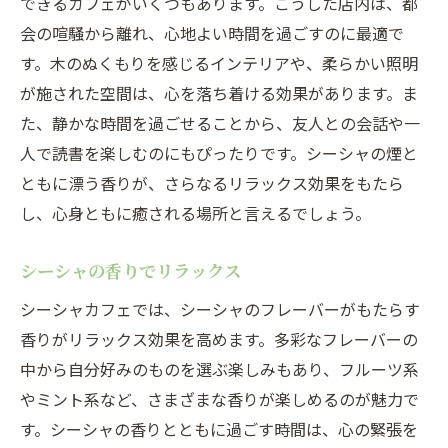
できるカフェがいくつもあります。こうした店内は、都
フレーバー選びの楽しさ
会の喧騒から離れ、心地よい時間を過ごすのに最適で
自分だけの特別な時間を過ごす
す。木のぬくもりを感じるインテリアや、柔らかい照明
渋谷駅からすぐシーシャカフェで心身リフレッ
が施された空間は、心を落ち着ける効果があります。ま
シュ時間
た、静かな時間を過ごせることから、友人との会話や一
駅からのアクセスが魅力
人で読書を楽しむのにもぴったりです。シーシャの煙と
ともに漂う香りが、さらなるリラックス効果をもたら
リフレッシュできるシーシャ体験
し、心身ともに癒される場所と言えるでしょう。
落ち着いた店内のインテリア
仕事帰りに立ち寄るリフレッシュスポット
シーシャの香りでリラックス
心地よい音楽とシーシャの香り
シーシャカフェでは、シーシャのフレーバーがもたらす
渋谷での心身リセット方法
香りがリラックス効果を高めます。多彩なフレーバーの
落ち着いた照明が魅力渋谷駅近くのシーシャカ
中から自分好みのものを選ぶ楽しみもあり、フルーツ系
フェ
やミント系など、さまざまな香りが楽しめるのが魅力で
照明の工夫でリラックス効果
す。シーシャの香りとともに過ごす時間は、心の緊張を