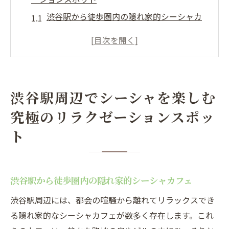
渋谷駅から徒歩圏内の隠れ家的シーシャカ
フェ
夜遅くまで楽しめるシーシャカフェの魅力
シーシャとおしゃれなカフェの融合
ローカルに愛されるシーシャカフェの紹介
渋谷駅周辺でシーシャを楽しむ
シーシャカフェの選び方：渋谷版
究極のリラクゼーションスポッ
週末に訪れたいシーシャカフェスポット
ト
シーシャカフェの魅力：渋谷駅近くで味わう多
様なフレーバー
フルーツ系フレーバーで味わうシーシャの
渋谷駅から徒歩圏内の隠れ家的シーシャカフェ
魅力
渋谷駅周辺には、都会の喧騒から離れてリラックスでき
エキゾチックなフレーバーの楽しみ方
る隠れ家的なシーシャカフェが数多く存在します。これ
シーシャフレーバーの組み合わせ提案