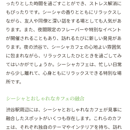
洗練されたデザインのシーシャカフェ
ったりとした時間を過ごすことができ、ストレス解消に
アートとシーシャの融合を楽しむ
もぴったりです。シーシャの香りとともにリラックスし
モダンインテリアが魅力のカフェ特集
ながら、友人や同僚と深い話をする場としても人気があ
ります。また、夜間限定のフレーバーや特別なイベント
シンプルでおしゃれなシーシャカフェの魅
が開催されることもあり、訪れるたびに新しい発見があ
力
ります。夜の渋谷で、シーシャカフェの心地よい雰囲気
最新のインテリアトレンドとシーシャ
に包まれながら、リラックスしたひとときを過ごしてみ
モダンな空間で味わうシーシャの贅沢
てはいかがでしょうか。シーシャカフェは、忙しい日常
シーシャ初心者でも安心して楽しめる渋谷駅周
から少し離れて、心身ともにリラックスできる特別な場
辺のカフェ
所です。
初めてのシーシャカフェ訪問ガイド
シーシャの楽しみ方と基本的なルール
シーシャとおしゃれなカフェの融合
初心者向けのシーシャフレーバー選び
渋谷駅周辺には、シーシャとおしゃれなカフェが見事に
スタッフが丁寧に教えるシーシャの楽しみ
融合したスポットがいくつも存在します。これらのカフ
方
ェは、それぞれ独自のテーマやインテリアを持ち、訪れ