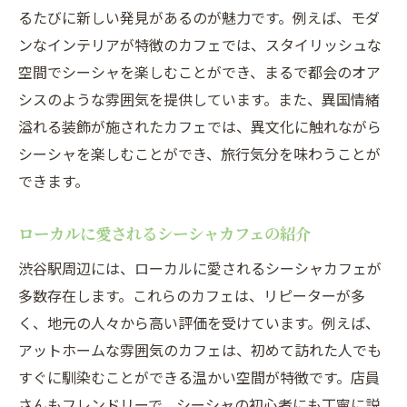
初めてでも安心なシーシャカフェの選び方
るたびに新しい発見があるのが魅力です。例えば、モダ
ンなインテリアが特徴のカフェでは、スタイリッシュな
シーシャ初心者に優しいサービスが充実
空間でシーシャを楽しむことができ、まるで都会のオア
友人とのリラクゼーションタイムに最適なシー
シスのような雰囲気を提供しています。また、異国情緒
シャカフェ渋谷駅
溢れる装飾が施されたカフェでは、異文化に触れながら
友人と楽しむシーシャカフェの魅力
シーシャを楽しむことができ、旅行気分を味わうことが
リラックスできる空間での楽しいひととき
できます。
シーシャカフェでの友人との過ごし方
会話が弾むシーシャカフェの選び方
ローカルに愛されるシーシャカフェの紹介
友人との絆を深めるシーシャカフェ
渋谷駅周辺には、ローカルに愛されるシーシャカフェが
渋谷駅での楽しいシーシャカフェ体験
多数存在します。これらのカフェは、リピーターが多
渋谷駅で見つける都会のオアシス：シーシャカ
く、地元の人々から高い評価を受けています。例えば、
フェ特集
アットホームな雰囲気のカフェは、初めて訪れた人でも
すぐに馴染むことができる温かい空間が特徴です。店員
都会の喧騒を忘れるシーシャカフェ
さんもフレンドリーで、シーシャの初心者にも丁寧に説