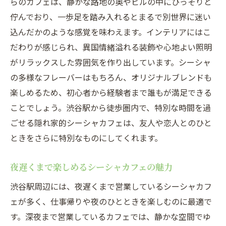
らのカフェは、静かな路地の奥やビルの中にひっそりと
渋谷駅周辺で楽しめる限定フレーバー
佇んでおり、一歩足を踏み入れるとまるで別世界に迷い
初心者におすすめのシーシャフレーバー
込んだかのような感覚を味わえます。インテリアにはこ
友人とシェアしたいシーシャフレーバー
だわりが感じられ、異国情緒溢れる装飾や心地よい照明
渋谷駅のシーシャカフェで異国情緒を楽しむ方
がリラックスした雰囲気を作り出しています。シーシャ
法
の多様なフレーバーはもちろん、オリジナルブレンドも
異国情緒を感じるインテリアの秘密
楽しめるため、初心者から経験者まで誰もが満足できる
ことでしょう。渋谷駅から徒歩圏内で、特別な時間を過
異文化を感じるシーシャカフェのデザイン
ごせる隠れ家的シーシャカフェは、友人や恋人とのひと
伝統とモダンが融合するシーシャカフェ
ときをさらに特別なものにしてくれます。
異国の雰囲気を楽しめるおすすめカフェ
シーシャと異国情緒の関係を探る
夜遅くまで楽しめるシーシャカフェの魅力
異文化交流ができるシーシャカフェ体験
渋谷駅周辺には、夜遅くまで営業しているシーシャカフ
モダンなインテリアとシーシャが交差する渋谷
ェが多く、仕事帰りや夜のひとときを楽しむのに最適で
のカフェ
す。深夜まで営業しているカフェでは、静かな空間でゆ