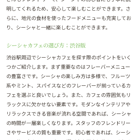
リラックスできるオアシスの見つけ方
明してくれるため、安心して楽しむことができます。さ
渋谷駅周辺の隠れたシーシャカフェ
らに、地元の食材を使ったフードメニューも充実してお
都会の中での癒しのひととき
り、シーシャと一緒に楽しむことができます。
シーシャカフェでのリフレッシュ方法
渋谷駅周辺のシーシャカフェの特徴
シーシャカフェの選び方：渋谷版
シーシャフレーバーの豊富な選択肢を楽しむ渋
渋谷駅周辺でシーシャカフェを探す際のポイントをいく
谷駅周辺カフェ
つかご紹介します。まず重要なのはフレーバーメニュー
人気のフレーバーランキング
の豊富さです。シーシャの楽しみ方は多様で、フルーツ
季節限定フレーバーの楽しみ方
系やミント、スパイスなどのフレーバーが揃っているカ
フェを選ぶと良いでしょう。また、カフェの雰囲気もリ
シーシャフレーバーのトレンド紹介
ラックスに欠かせない要素です。モダンなインテリアや
渋谷駅周辺で試したい新作フレーバー
リラックスできる音楽が流れる空間であれば、シーシャ
シーシャフレーバーのおすすめコンビネー
の時間が一層楽しくなります。スタッフのフレンドリー
ション
さやサービスの質も重要です。初心者であれば、シーシ
フレーバー選びでカフェ体験をもっと楽し