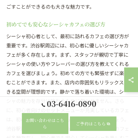
ごすことができるのも大きな魅力です。
初めてでも安心なシーシャカフェの選び方
シーシャ初心者として、最初に訪れるカフェの選び方が
重要です。渋谷駅周辺には、初心者に優しいシーシャカ
フェが多く存在します。まず、スタッフが親切で丁寧に
シーシャの使い方やフレーバーの選び方を教えてくれる
カフェを選びましょう。初めての方でも緊張せずに楽し
むことができます。また、店内の雰囲気もリラックスで
きる空間が理想的です。静かで落ち着いた環境は、シー
シャの魅力を存分に味わうために欠かせません。さら
03-6416-0890
に、初心者向けのセットメニューが充実しているカフェ
は、初めての体験を特別なものにしてくれるでしょう。
お問い合わせはこち
ご予約はこちら
ら
渋谷駅周辺には、これらの条件を満たすシーシャカフェ
が多数存在し、初心者でも安心してシーシャを楽しむこ