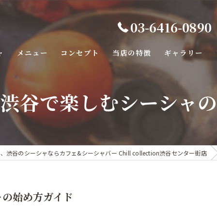
03-6416-0890
ャ
メニュー
コンセプト
当店の特徴
ギャラリー
バー
渋谷で楽しむシーシャ
カフェ
カラオケ
デート
、渋谷のシーシャならカフェ&シーシャバー Chill collection渋谷センター街店
ダーツ
ャの始め方ガイド