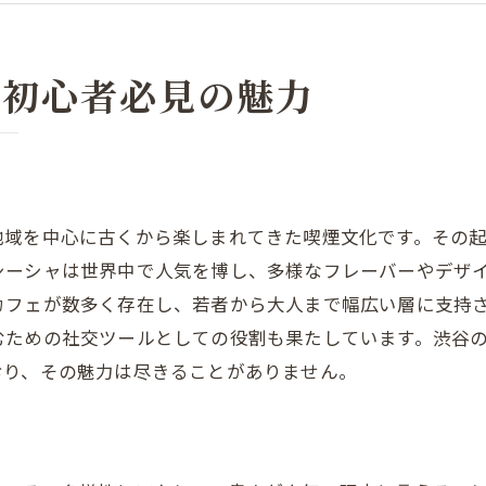
渋谷のシーシャカフェの魅力
シーシャのリラックス効果とその魅力
シーシャ初心者が知っておくべき用語
ャ初心者必見の魅力
シーシャ初心者が渋谷で楽しむためのステップ
シーシャカフェの選び方
初めてのシーシャの吸い方
フレーバーの選び方
域を中心に古くから楽しまれてきた喫煙文化です。その起
渋谷のシーシャカフェでのマナー
シーシャは世界中で人気を博し、多様なフレーバーやデザ
カフェが数多く存在し、若者から大人まで幅広い層に支持
シーシャを楽しむための基本セット
むための社交ツールとしての役割も果たしています。渋谷
スタッフに聞くべき質問
おり、その魅力は尽きることがありません。
シーシャを楽しむための渋谷のおすすめスポット
リラックスできるシーシャカフェ
若者に人気のシーシャスポット