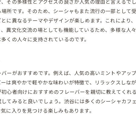
で、その多様性とアクセスの良さが人気の理由と言えるで
プライベート空間が楽しめる場所
る場所です。そのため、シーシャもまた流行の一部として
異国情緒あふれるシーシャバー
ごとに異なるテーマやデザインが楽しめます。これにより
フードメニューが豊富なシーシャカフェ
く、異文化交流の場としても機能しているため、多様な人
夜遅くまで営業しているシーシャスポット
は多くの人々に支持されているのです。
渋谷でシーシャを楽しむ前に知っておくべき基本
シーシャの基本的な使い方
ー
シーシャと健康：知っておくべきこと
ーバーがおすすめです。例えば、人気の高いミントやアッ
シーシャのメンテナンス方法
バーは爽やかで軽やかな味わいが特徴で、リラックスしな
シーシャのフレーバーの種類と特徴
が初心者向けにおすすめのフレーバーを親切に教えてくれ
シーシャの価格帯と選び方
試してみると良いでしょう。渋谷には多くのシーシャカフ
シーシャ体験をより楽しむためのコツ
お気に入りを見つける楽しみもあります。
シーシャ初心者が渋谷で安心して楽しむためのコツ
シーシャカフェのルールを守る