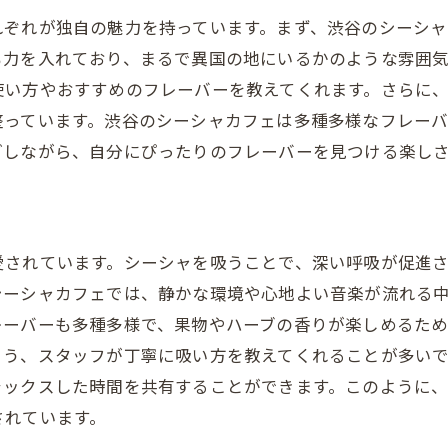
シーシャの吸い過ぎに注意
れぞれが独自の魅力を持っています。まず、渋谷のシーシ
シーシャの正しい吸い方と頻度
も力を入れており、まるで異国の地にいるかのような雰囲
スタッフにサポートを求める方法
い方やおすすめのフレーバーを教えてくれます。さらに、多
シーシャを楽しむための持ち物リスト
整っています。渋谷のシーシャカフェは多種多様なフレー
ごしながら、自分にぴったりのフレーバーを見つける楽し
友人と一緒にシーシャを楽しむ方法
渋谷のシーシャ体験を最大限に楽しむ方法
シーシャカフェでのおすすめの過ごし方
渋谷のシーシャイベントに参加する
愛されています。シーシャを吸うことで、深い呼吸が促進
シーシャカフェでは、静かな環境や心地よい音楽が流れる
シーシャと一緒に楽しむドリンクの選び方
レーバーも多種多様で、果物やハーブの香りが楽しめるた
シーシャのフレーバーをミックスして楽しむ
よう、スタッフが丁寧に吸い方を教えてくれることが多い
シーシャカフェで新しい友人を作る
ラックスした時間を共有することができます。このように
渋谷のシーシャカフェ巡りを楽しむ
されています。
シーシャ初心者が渋谷で気をつけるべきポイント