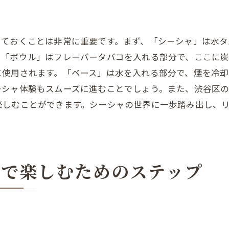
シーシャの適切な吸い方
シーシャの選び方と注意点
っておくことは非常に重要です。まず、「シーシャ」は水タ
シーシャカフェでのマナー
。「ボウル」はフレーバータバコを入れる部分で、ここに
シーシャを楽しむ際の健康管理
に使用されます。「ベース」は水を入れる部分で、煙を冷却
シーシャのフレーバー選びのポイント
ーシャ体験もスムーズに進むことでしょう。また、渋谷区
シーシャ体験を台無しにしないための注意点
楽しむことができます。シーシャの世界に一歩踏み出し、
渋谷のシーシャスポットで初心者がリラックスする方法
シーシャカフェでのリラックス方法
シーシャと一緒に楽しむ音楽
谷で楽しむためのステップ
静かなシーシャスポットの選び方
シーシャと一緒に楽しむ読書
シーシャ体験をより楽しむためのリラックステクニ
渋谷のシーシャスポットでのおすすめの過ごし方