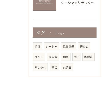
シーシャでリラックス時間を充実させる香りと深呼吸の新習慣
タグ
Tags
渋谷
シーシャ
飲み放題
初心者
ひとり
大人数
個室
VIP
喫煙可
おしゃれ
貸切
女子会