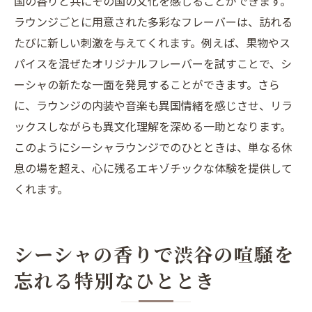
国の香りと共にその国の文化を感じることができます。
見する方法
ラウンジごとに用意された多彩なフレーバーは、訪れる
渋谷のシーシャ体験で出会う未知のフレー
たびに新しい刺激を与えてくれます。例えば、果物やス
バー
パイスを混ぜたオリジナルフレーバーを試すことで、シ
シーシャがもたらす渋谷での新しい出会い
ーシャの新たな一面を発見することができます。さら
の場
に、ラウンジの内装や音楽も異国情緒を感じさせ、リラ
渋谷のシーシャラウンジで発見する多様な
ックスしながらも異文化理解を深める一助となります。
文化
このようにシーシャラウンジでのひとときは、単なる休
シーシャの煙が描く渋谷の新たなストーリ
息の場を超え、心に残るエキゾチックな体験を提供して
ー
くれます。
シーシャラウンジが提供する渋谷での新た
な冒険
渋谷の隠れ家シーシャスポットで心の旅を楽し
シーシャの香りで渋谷の喧騒を
む
忘れる特別なひととき
渋谷のシーシャスポット巡りで心を癒す旅