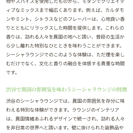
物やスパイスを使用したものから、モダンでクリエイテ
らの解放感
ィブなミックスまで幅広くあります。例えば、カルダモ
シーシャがもたらす渋谷でのリフレッシュ
ンやミント、シトラスなどのフレーバーは、心地良い香
効果
りとともにリラックスした時間を提供します。これらの
香りは、訪れる人々を異国の地へと誘い、普段の生活か
渋谷のシーシャが日常を解放する理由
ら少し離れた特別なひとときを味わうことができます。
シーシャラウンジで感じる渋谷の日常から
シーシャラウンジでのこのような体験は、ただ煙を楽し
のエスケープ
むだけでなく、文化と香りの融合を体感する貴重な時間
渋谷でシーシャを楽しむ新しいライフスタ
です。
イル
シーシャ体験が渋谷の日常に与えるポジテ
渋谷で異国の雰囲気を味わうシーシャラウンジの特徴
ィブな影響
渋谷のシーシャラウンジでは、異国の雰囲気を存分に味
シーシャラウンジが提供する渋谷での心の
わえる特別な体験ができます。ラウンジのインテリア
自由
は、異国情緒あふれるデザインで統一され、訪れる人々
異国情緒あふれる渋谷のシーシャラウンジで体
を非日常の世界へと誘います。壁に掛けられた装飾品や
験する非日常