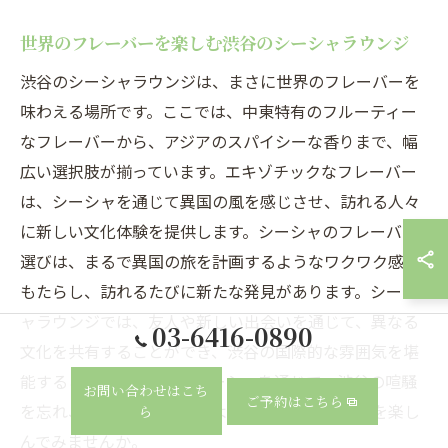
世界のフレーバーを楽しむ渋谷のシーシャラウンジ
渋谷のシーシャラウンジは、まさに世界のフレーバーを
味わえる場所です。ここでは、中東特有のフルーティー
なフレーバーから、アジアのスパイシーな香りまで、幅
広い選択肢が揃っています。エキゾチックなフレーバー
は、シーシャを通じて異国の風を感じさせ、訪れる人々
に新しい文化体験を提供します。シーシャのフレーバー
選びは、まるで異国の旅を計画するようなワクワク感を
もたらし、訪れるたびに新たな発見があります。シーシ
ャラウンジでは、友人や新しい出会いを通じて、異なる
03-6416-0890
文化を共有することができ、渋谷の国際的な雰囲気を堪
能することができます。シーシャを通じて、渋谷の喧騒
お問い合わせはこち
ご予約はこちら
を忘れ、異国の地を旅するような特別なひとときを楽し
ら
んでみませんか。