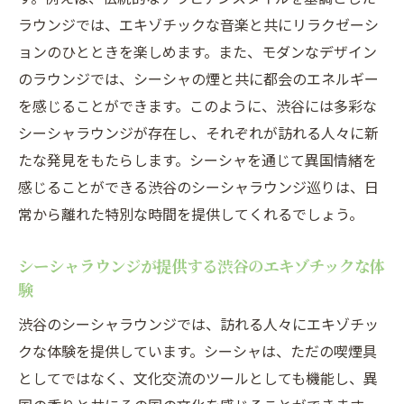
渋谷のシーシャラウンジで感じる日本と世
ラウンジでは、エキゾチックな音楽と共にリラクゼーシ
界の交差点
ョンのひとときを楽しめます。また、モダンなデザイン
シーシャがもたらす渋谷での文化の融合体
のラウンジでは、シーシャの煙と共に都会のエネルギー
験
を感じることができます。このように、渋谷には多彩な
渋谷のシーシャラウンジで楽しむ日本風フ
シーシャラウンジが存在し、それぞれが訪れる人々に新
レーバー
たな発見をもたらします。シーシャを通じて異国情緒を
日本と異国が交わる渋谷のシーシャラウン
感じることができる渋谷のシーシャラウンジ巡りは、日
ジの魅力
常から離れた特別な時間を提供してくれるでしょう。
渋谷でシーシャを通じて味わう文化のシナ
ジー
シーシャラウンジが提供する渋谷のエキゾチックな体
験
シーシャラウンジで感じる渋谷の文化的ハ
ーモニー
渋谷のシーシャラウンジでは、訪れる人々にエキゾチッ
シーシャの煙が描く渋谷の新たな発見と出会い
クな体験を提供しています。シーシャは、ただの喫煙具
としてではなく、文化交流のツールとしても機能し、異
シーシャラウンジで渋谷の新しい魅力を発