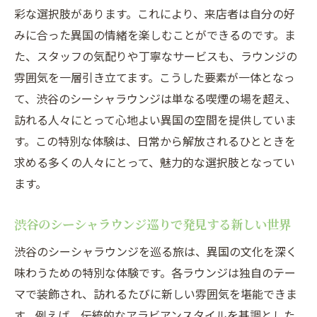
渋谷のシーシャラウンジで楽しむ多彩なフ
彩な選択肢があります。これにより、来店者は自分の好
レーバー
みに合った異国の情緒を楽しむことができるのです。ま
シーシャがもたらす渋谷での異文化交流の
た、スタッフの気配りや丁寧なサービスも、ラウンジの
魅力
雰囲気を一層引き立てます。こうした要素が一体となっ
世界のフレーバーを楽しむ渋谷のシーシャ
て、渋谷のシーシャラウンジは単なる喫煙の場を超え、
ラウンジ
訪れる人々にとって心地よい異国の空間を提供していま
渋谷でシーシャを通じて異文化を感じる方
す。この特別な体験は、日常から解放されるひとときを
法
求める多くの人々にとって、魅力的な選択肢となってい
シーシャラウンジで渋谷の異文化交流を楽
ます。
しむ
渋谷のシーシャラウンジ巡りで発見する新しい世界
渋谷でシーシャがつなぐ多文化コミュニテ
ィ
渋谷のシーシャラウンジを巡る旅は、異国の文化を深く
味わうための特別な体験です。各ラウンジは独自のテー
渋谷のシーシャラウンジで味わう日本と異国の
マで装飾され、訪れるたびに新しい雰囲気を堪能できま
融合
す。例えば、伝統的なアラビアンスタイルを基調とした