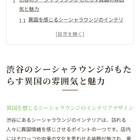
気と魅力
異国を感じるシーシャラウンジのインテリ
アデザイン
渋谷のシーシャラウンジで体験する異文化
の香り
渋谷で異国の雰囲気を味わうシーシャラウ
渋谷のシーシャラウンジがもた
ンジの特徴
らす異国の雰囲気と魅力
シーシャラウンジで感じる渋谷の異国情緒
の秘密
渋谷のシーシャラウンジ巡りで発見する新
異国を感じるシーシャラウンジのインテリアデザイン
しい世界
シーシャラウンジが提供する渋谷のエキゾ
渋谷にあるシーシャラウンジのインテリアは、訪れる
チックな体験
人々に異国情緒を感じさせるポイントの一つです。店内
にはモロッコや中東の文化を思わせる装飾が施され、豪
シーシャの香りで渋谷の喧騒を忘れる特別なひ