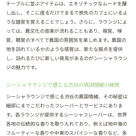
テーブルに並ぶアイテムは、エキゾチックなムードを醸
渋谷で非日常を味わうシーシャラウンジの
し出し、そこに座るだけでまるで旅先のカフェにいるよ
魅力
うな錯覚を覚えることでしょう。さらに、ラウンジによ
異国の風を感じる渋谷のシーシャラウンジ
っては、異文化の音楽が流れることもあり、視覚、嗅
の秘密
覚、聴覚のすべてで異国の雰囲気を楽しめます。異国の
シーシャラウンジで渋谷の日常を忘れる特
地を訪れているかのような感覚は、新たな視点を提供
別な体験
し、訪れるたびに新しい発見があるのがシーシャラウン
ジの魅力です。
渋谷で異国情緒を楽しむシーシャラウンジ
の選び方
シーシャラウンジで感じる渋谷の異国情緒の秘密
シーシャラウンジが提供する渋谷での非日
シーシャラウンジで感じる渋谷の異国情緒、その秘密は
常のひととき
細部にまでこだわったフレーバーとサービスにありま
渋谷のシーシャラウンジがもたらす異国の
す。各ラウンジが提供するシーシャフレーバーは、世界
体験
各地の伝統的な香りを取り入れており、例えば地中海の
シーシャのフレーバーが彩る渋谷の異文化交流
フルーティーな香りや中東のスパイシーな香りなど、多