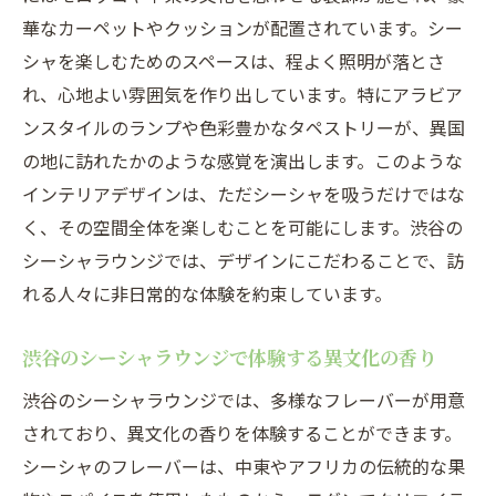
華なカーペットやクッションが配置されています。シー
ととき
シャを楽しむためのスペースは、程よく照明が落とさ
渋谷のシーシャラウンジでリラックスする
れ、心地よい雰囲気を作り出しています。特にアラビア
ためのポイント
ンスタイルのランプや色彩豊かなタペストリーが、異国
シーシャの香りがもたらす渋谷での癒しの
の地に訪れたかのような感覚を演出します。このような
時間
インテリアデザインは、ただシーシャを吸うだけではな
渋谷の喧騒を忘れるシーシャの魅力的なフ
く、その空間全体を楽しむことを可能にします。渋谷の
レーバー
シーシャラウンジでは、デザインにこだわることで、訪
シーシャラウンジで味わう渋谷の静寂と安
れる人々に非日常的な体験を約束しています。
らぎ
シーシャを通じて渋谷の忙しさから解放さ
渋谷のシーシャラウンジで体験する異文化の香り
れる方法
渋谷のシーシャラウンジでは、多様なフレーバーが用意
渋谷のシーシャ体験で心をリセットする特
されており、異文化の香りを体験することができます。
別な時間
シーシャのフレーバーは、中東やアフリカの伝統的な果
渋谷でシーシャを楽しむことで生まれる日常か