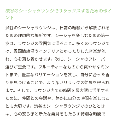
隠れ家シーシャラウンジで楽しむ渋谷での
リトリート
渋谷のシーシャラウンジでリラックスするためのポイ
ント
渋谷で見つけるシーシャの静かな隠れ家
シーシャラウンジで楽しむ渋谷の心の旅計
渋谷のシーシャラウンジは、日常の喧騒から解放される
画
ための理想的な場所です。シーシャを楽しむための第一
歩は、ラウンジの雰囲気に浸ること。多くのラウンジで
渋谷のシーシャスポットで心のリラックス
は、異国情緒漂うインテリアとゆったりした音楽が流
を追求する
れ、心を落ち着かせます。次に、シーシャのフレーバー
隠れ家シーシャが提供する渋谷での心のリ
選びが重要です。フルーティーなものから爽やかなミン
セット
トまで、豊富なバリエーションを試し、自分に合った香
りを見つけることで、より深いリラックス効果を得られ
ます。そして、ラウンジ内での時間を最大限に活用する
ために、仲間との会話や、静かに自分の時間を楽しむこ
とも大切です。渋谷のシーシャラウンジでのひととき
は、心の安らぎと新たな発見をもたらす特別な時間で