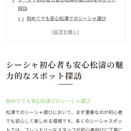
探訪
初めてでも安心松濤でのシーシャ選び
松濤のシーシャスポットの特徴
安心して訪れられるシーシャカフェの選び
方
初心者向け松濤のシーシャ講座
シーシャ初心者も安心松濤の魅
松濤でのシーシャ体験の始め方
力的なスポット探訪
シーシャ初心者が松濤で気をつけたいこと
渋谷区松濤でのシーシャ体験新しいフレーバー
の発見
初めてでも安心松濤でのシーシャ選び
松濤で試したいシーシャの新フレーバー
松濤でのシーシャ選びにおいて、まず重要なのが初心者
珍しいフレーバーを楽しめる松濤のシーシ
でも安心して楽しめる環境です。多くのシーシャスポッ
ャスポット
トでは、フレンドリーなスタッフが初心者向けに丁寧に