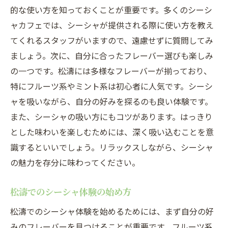
イド
的な使い方を知っておくことが重要です。多くのシーシ
松濤で発見するシーシャの多様性
ャカフェでは、シーシャが提供される際に使い方を教え
多彩なフレーバーを楽しむ松濤のシーシャ
てくれるスタッフがいますので、遠慮せずに質問してみ
ましょう。次に、自分に合ったフレーバー選びも楽しみ
松濤でのシーシャフレーバーの旅
の一つです。松濤には多様なフレーバーが揃っており、
渋谷区松濤でシーシャを楽しむ際の注意点
特にフルーツ系やミント系は初心者に人気です。シーシ
松濤でのシーシャ体験での基本ルール
ャを吸いながら、自分の好みを探るのも良い体験です。
シーシャ初心者が松濤で注意すべきこと
また、シーシャの吸い方にもコツがあります。はっきり
松濤シーシャスポットのマナーとエチケッ
とした味わいを楽しむためには、深く吸い込むことを意
ト
識するといいでしょう。リラックスしながら、シーシャ
安全に楽しむための松濤シーシャポイント
の魅力を存分に味わってください。
松濤でシーシャを楽しむ際の心得
松濤でのシーシャ体験の始め方
松濤でのシーシャ体験の注意事項
松濤でのシーシャ体験おしゃれな空間でのリラ
松濤でのシーシャ体験を始めるためには、まず自分の好
クゼーション
みのフレーバーを見つけることが重要です。フルーツ系