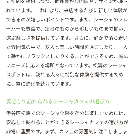
た空間を提供しつつ、個性豊かな内装やデザインが施さ
リラックスできるシーシャスポットの選び
れています。これにより、来店するたびに新しい体験が
方
できるのが嬉しいポイントです。また、シーシャのフレ
松濤でシーシャを楽しむ贅沢な時間
ーバーも豊富で、定番のものから珍しいものまで揃い、
初めてでも楽しめる松濤のシーシャ選びのコツ
選ぶ楽しさを提供しています。さらに、静かで落ち着い
松濤で失敗しないシーシャの選び方
た雰囲気の中で、友人と楽しい時間を過ごしたり、一人
で静かにリラックスしたりすることができるため、幅広
初心者向け松濤のシーシャスポット選定ポ
いニーズに応える場所となっています。松濤のシーシャ
イント
スポットは、訪れる人々に特別な体験を提供するため
松濤でシーシャを選ぶ際の注意点
に、常に進化を続けています。
松濤でのシーシャ体験初心者が知っておく
べきこと
安心して訪れられるシーシャカフェの選び方
初めての松濤シーシャ選びアドバイス
渋谷区松濤でのシーシャ体験を存分に楽しむためには、
松濤シーシャの選び方ガイド
安心して訪れることができるシーシャカフェの選び方が
シーシャと共に楽しむ松濤での週末リフレッシ
非常に重要です。まず、カフェの雰囲気に注目しましょ
ュ