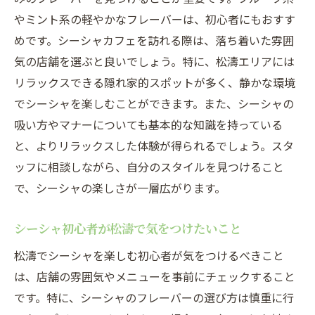
やミント系の軽やかなフレーバーは、初心者にもおすす
おしゃれな松濤のシーシャカフェ紹介
めです。シーシャカフェを訪れる際は、落ち着いた雰囲
松濤で体験するスタイリッシュなシーシャ
気の店舗を選ぶと良いでしょう。特に、松濤エリアには
空間
リラックスできる隠れ家的スポットが多く、静かな環境
シーシャと共に楽しむ松濤のデザイン空間
でシーシャを楽しむことができます。また、シーシャの
松濤のシーシャスポットで味わうおしゃれ
吸い方やマナーについても基本的な知識を持っている
なひととき
と、よりリラックスした体験が得られるでしょう。スタ
リラックスできる松濤のシーシャインテリ
ッフに相談しながら、自分のスタイルを見つけること
ア
で、シーシャの楽しさが一層広がります。
松濤でのシーシャ体験デザイン性の高い空
間
シーシャ初心者が松濤で気をつけたいこと
松濤でシーシャを楽しむ初心者が気をつけるべきこと
は、店舗の雰囲気やメニューを事前にチェックすること
です。特に、シーシャのフレーバーの選び方は慎重に行