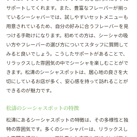
フレーバーの選び方松濤流
サポートしてくれます。また、豊富なフレーバーが揃っ
松濤のシーシャカフェでのフレーバー試飲
ているシーシャバーでは、試しやすいセットメニューも
会
用意されているため、自分の好みに合うフレーバーを見
シーシャフレーバーのバリエーションを探
つける手助けになります。初めての方は、シーシャの吸
る
い方やフレーバーの選び方についてスタッフに質問して
松濤でのシーシャ体験新しい味の発見
みると良いでしょう。こうしたサポートがあることで、
リラックスした雰囲気の中でシーシャを楽しむことがで
心からリラックス松濤のシーシャスポットで過
きます。松濤のシーシャスポットは、居心地の良さを大
ごす極上の時間
切にしているお店が多く、安心感を持って訪れることが
松濤のシーシャスポットでリラックスする
できるのが魅力です。
方法
心地よい空間の松濤シーシャカフェ案内
松濤のシーシャスポットの特徴
シーシャで心を癒す松濤の隠れ家
松濤にあるシーシャスポットの特徴は、その多様性と独
松濤のシーシャで過ごすリラクゼーション
特の雰囲気です。多くのシーシャバーは、リラックスし
タイム