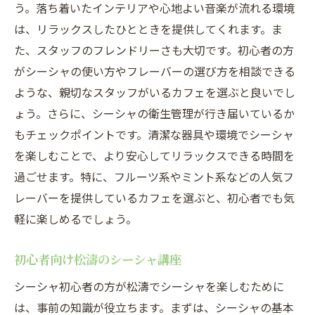
う。落ち着いたインテリアや心地よい音楽が流れる環境
松濤の週末シーシャプラン
は、リラックスしたひとときを提供してくれます。ま
シーシャと過ごす松濤の休日
た、スタッフのフレンドリーさも大切です。初心者の方
松濤でのシーシャ体験リフレッシュ法
がシーシャの使い方やフレーバーの選び方を相談できる
ような、親切なスタッフがいるカフェを選ぶと良いでし
週末を楽しむ松濤のシーシャスポット
ょう。さらに、シーシャの衛生管理が行き届いているか
シーシャを楽しむ松濤でのリフレッシュ日
もチェックポイントです。清潔な器具や環境でシーシャ
松濤でのシーシャ週末の過ごし方
を楽しむことで、より安心してリラックスできる時間を
フレーバーの多様性が魅力松濤のシーシャスポ
過ごせます。特に、フルーツ系やミント系などの人気フ
ット
レーバーを提供しているカフェを選ぶと、初心者でも気
多様なフレーバー松濤のシーシャスポット
軽に楽しめるでしょう。
探訪
松濤のシーシャカフェで体験するフレーバ
初心者向け松濤のシーシャ講座
ー展開
シーシャ初心者の方が松濤でシーシャを楽しむために
フレーバー選びに迷わない松濤シーシャガ
は、事前の知識が役立ちます。まずは、シーシャの基本