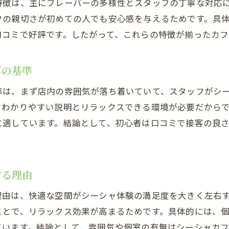
特徴は、主にフレーバーの多様性とスタッフの丁寧な対応
シーシャ空間の雰囲気が心を癒す理由
フの親切さが初めての人でも安心感を与えるためです。具
口コミで好評です。したがって、これらの特徴が揃ったカフ
口コミが語るシーシャカフェの静かな魅力
シーシャカフェの個室利用で得られる安心感
びの基準
シーシャと相性の良いドリンクの楽しみ方
リラックス重視のシーシャカフェ選びの秘訣
準は、まず店内の雰囲気が落ち着いていて、スタッフがシ
、わかりやすい説明とリラックスできる環境が必要だから
安心できるシーシャカフェとは何か解説
に適しています。結論として、初心者は口コミで接客の良
シーシャカフェの営業許可と安心利用のポイント
口コミが証明するシーシャカフェの信頼性
シーシャの違法性が不安な人へのアドバイス
する理由
衛生管理が行き届いたシーシャカフェの選び方
理由は、快適な空間がシーシャ体験の満足度を大きく左右
シーシャカフェ利用時の注意すべき点を解説
ことで、リラックス効果が高まるためです。具体的には、
シーシャ初心者も安心なカフェの特徴
ています。結論として、雰囲気や個室の有無はシーシャカフ