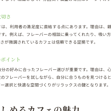
シーシャが吸えなくても楽しめる理由を紹介
シーシャカフェは吸わなくても居心地が良い理由
大切さ
フードやドリンクが充実したシーシャカフェの魅
さは、利用者の満足度に直結する点にあります。理由は、
会話や交流を楽しめるシーシャカフェの活用法
です。例えば、フレーバーの相談に乗ってくれたり、吸い
シーシャ未経験者にも優しいカフェのサービス
良さが強調されているカフェは信頼できる証拠です。
口コミで人気のシーシャカフェの多様な使い方
シーシャ以外の楽しみ方が充実したカフェ選び
のポイント
居心地重視で選ぶシーシャカフェのポイント
自分の好みに合ったフレーバー選びが重要です。理由は、
シーシャカフェの居心地を左右する要素とは
数のフレーバーを試しながら、自分に合うものを見つける
口コミで評価されるシーシャカフェの店内環境
バー選択と快適な空間づくりがリラックスの鍵となります。
シーシャカフェの個室で過ごす贅沢な時間
スタッフの対応が居心地に与える影響
シーシャの香りとリラックス空間の関係
楽しめるカフェの魅力