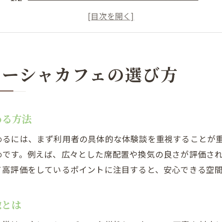
シーシャ初心者が安心できるカフェ選びの基準
シーシャカフェの雰囲気や個室に注目する理由
口コミでわかるシーシャ店員の対応の大切さ
シーシャカフェでリラックスするためのポイント
シーシャカフェの選び方
シーシャ未経験でも楽しめるカフェの魅力
シーシャ初心者が安心できるカフェのサービス
める方法
初めてのシーシャ体験で重視すべきポイント
シーシャのフレーバー選びと楽しみ方のコツ
めるには、まず利用者の具体的な体験談を重視することが
スタッフの丁寧な説明が安心につながる理由
めです。例えば、広々とした席配置や換気の良さが評価さ
て高評価をしているポイントに注目すると、安心できる空
シーシャカフェの口コミが初体験に役立つ理由
シーシャカフェならではのおしゃれな雰囲気
徴とは
リラックス空間を味わうシーシャ体験のコツ
シーシャでリラックスできるカフェの特徴