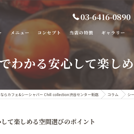
03-6416-0890
ャ
メニュー
コンセプト
当店の特徴
ギャラリー
バー
でわかる安心して楽し
カフェ
カラオケ
デート
カフェ&シーシャバー Chill collection渋谷センター街店
コラム
シ
ダーツ
心して楽しめる空間選びのポイント