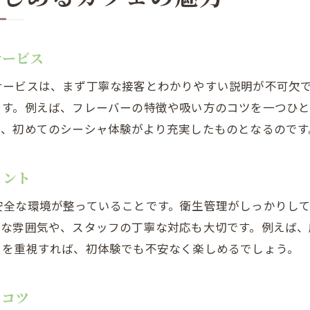
居心地重視でシーシャカフェを比較検討する方法
違法性が気になる人向けシーシャ利用ガイド
サービス
シーシャカフェの違法性に関する正しい知識
安心して利用できるシーシャカフェの見分け方
サービスは、まず丁寧な接客とわかりやすい説明が不可欠
シーシャカフェの営業許可に注目すべき理由
ます。例えば、フレーバーの特徴や吸い方のコツを一つひと
り、初めてのシーシャ体験がより充実したものとなるのです
口コミで得るシーシャカフェの法的情報
シーシャの成分や健康面の疑問を解決
イント
違法性が心配な人へのシーシャ利用アドバイス
シーシャカフェ利用者のリアルな口コミまとめ
安全な環境が整っていることです。衛生管理がしっかりし
かな雰囲気や、スタッフの丁寧な対応も大切です。例えば、
シーシャカフェのリアルな口コミから学ぶ選び方
トを重視すれば、初体験でも不安なく楽しめるでしょう。
利用者が語るシーシャの魅力と注意点
口コミでわかるシーシャカフェのおすすめポイン
のコツ
シーシャ初心者が口コミで安心できる理由