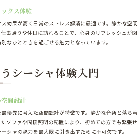
初めてでも安心のリラックスシーシャ空間
ラックス体験
雰囲気重視で選ぶ恵比寿西シーシャの魅力
クス効果が高く日常のストレス解消に最適です。静かな空
デートや女子会に最適なシーシャ空間を発見
、仕事帰りや休日に訪れることで、心身のリフレッシュが
恵比寿シーシャでデートが盛り上がる理由
特別なひとときを過ごせる魅力となっています。
女子会にぴったりなおしゃれシーシャ空間とは
個室完備で安心して楽しめるシーシャの魅力
SNS映えする恵比寿西シーシャで特別な時間を
わうシーシャ体験入門
シーシャ初心者がデートで気をつけたいポイント
の空間設計
を最優先に考えた空間設計が特徴です。静かな音楽と落ち
したソファや間接照明の配置により、初めての方でも緊張
シーシャの魅力を最大限に引き出すために不可欠です。