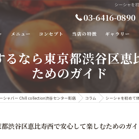
シーシャを
03-6416-0890
ャ
メニュー
コンセプト
当店の特徴
ギャラリー
するなら東京都渋谷区恵
バー
ためのガイド
カフェ
カラオケ
デート
ー Chill collection渋谷センター街店
コラム
シーシャを初めて
ダーツ
京都渋谷区恵比寿西で安心して楽しむためのガイ