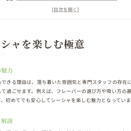
恵比寿シーシャの個室利用で快適デビュー
スタッフの丁寧な説明が初心者に好評な理由
渋谷区恵比寿西で味わうシーシャのリラックス体
リラックス空間で味わうシーシャ体験入門
ーシャを楽しむ極意
恵比寿西のシーシャはリラックス重視の空間設計
初シーシャ体験に最適な落ち着いた雰囲気とは
の魅力
シーシャを楽しむための快適な座席選びのコツ
恵比寿シーシャ個室でプライベートな癒しを満喫
心できる理由は、落ち着いた雰囲気と専門スタッフの存在
リラックス効果を高めるシーシャの楽しみ方
して過ごせます。例えば、フレーバーの選び方や吸い方の
が、初めてでも安心してシーシャを楽しむ魅力となっていま
個室完備の恵比寿西シーシャで安心デビュー
シーシャ初体験に安心な恵比寿西の個室利用法
ト解説
個室完備のシーシャ空間でプライベートを重視
恵比寿シーシャひとり利用でも安心のサポート