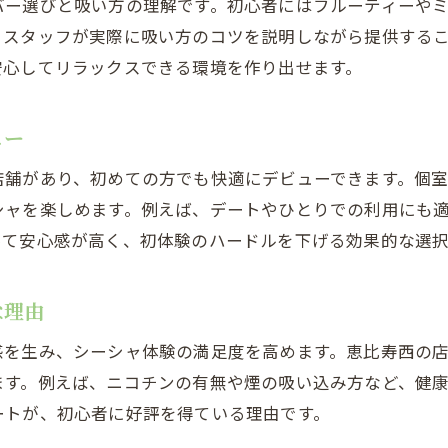
バー選びと吸い方の理解です。初心者にはフルーティーや
デートや女子会に最適な個室シーシャの選び方
、スタッフが実際に吸い方のコツを説明しながら提供する
安心してリラックスできる環境を作り出せます。
落ち着いた個室でシーシャデビューするメリット
初心者に嬉しいシーシャの選び方ガイド
ュー
シーシャ初心者が知るべきフレーバーの選び方
恵比寿シーシャで人気のフレーバーを体験しよう
店舗があり、初めての方でも快適にデビューできます。個
シャを楽しめます。例えば、デートやひとりでの利用にも
スタッフが教える初めてのシーシャ選びのコツ
って安心感が高く、初体験のハードルを下げる効果的な選択
自分に合うシーシャの楽しみ方を見つける方法
シーシャの吸い方と楽しみ方の基本を学ぼう
な理由
落ち着いた雰囲気で初シーシャに挑戦するなら
静かな空間で楽しむ恵比寿西のシーシャ体験
感を生み、シーシャ体験の満足度を高めます。恵比寿西の
ます。例えば、ニコチンの有無や煙の吸い込み方など、健
落ち着いた雰囲気のシーシャ店を選ぶ理由
ートが、初心者に好評を得ている理由です。
恵比寿シーシャはデートや一人利用にも最適