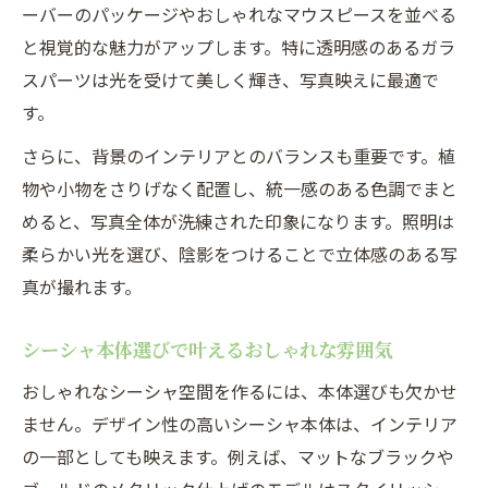
ーバーのパッケージやおしゃれなマウスピースを並べる
おしゃれなシーシャでSNS映えを狙うポイント
と視覚的な魅力がアップします。特に透明感のあるガラ
シーシャでSNS映えする写真を撮るテクニ
スパーツは光を受けて美しく輝き、写真映えに最適で
ック
す。
おしゃれなシーシャ空間の撮影ポイント集
さらに、背景のインテリアとのバランスも重要です。植
シーシャ×小物でSNS映えを演出するアイ
物や小物をさりげなく配置し、統一感のある色調でまと
デア
めると、写真全体が洗練された印象になります。照明は
SNS映え狙いのシーシャ配置と光の使い方
柔らかい光を選び、陰影をつけることで立体感のある写
シーシャ写真で人気を集めるコツと工夫
真が撮れます。
シーシャを主役にした自分好みの空間づくり
シーシャ主役の自分好み空間の作り方
シーシャ本体選びで叶えるおしゃれな雰囲気
おしゃれシーシャで叶える理想の部屋
おしゃれなシーシャ空間を作るには、本体選びも欠かせ
シーシャで部屋全体の統一感を演出するコ
ません。デザイン性の高いシーシャ本体は、インテリア
ツ
の一部としても映えます。例えば、マットなブラックや
シーシャ×趣味アイテムの融合アイデア集