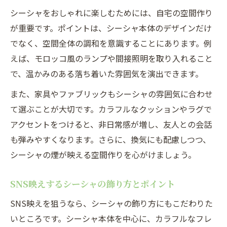
シーシャをおしゃれに楽しむためには、自宅の空間作り
おしゃれ重視のシーシャインテリア実践法
が重要です。ポイントは、シーシャ本体のデザインだけ
シーシャ本体と家具の相性を高めるコツ
でなく、空間全体の調和を意識することにあります。例
シーシャで空間全体のおしゃれ度をアップ
えば、モロッコ風のランプや間接照明を取り入れること
シーシャ×インテリアで作る癒やしの空間
で、温かみのある落ち着いた雰囲気を演出できます。
トレンド感満載のシーシャ本体デザイン特集
また、家具やファブリックもシーシャの雰囲気に合わせ
最新トレンド！おしゃれなシーシャ本体特
て選ぶことが大切です。カラフルなクッションやラグで
集
アクセントをつけると、非日常感が増し、友人との会話
シーシャ本体デザインの進化と選び方ポイ
も弾みやすくなります。さらに、換気にも配慮しつつ、
ント
シーシャの煙が映える空間作りを心がけましょう。
シーシャブランドごとの個性派デザイン比
較
SNS映えするシーシャの飾り方とポイント
空間映えするシーシャ本体の選択基準とは
SNS映えを狙うなら、シーシャの飾り方にもこだわりた
おしゃれ上級者が選ぶ注目のシーシャ本体
いところです。シーシャ本体を中心に、カラフルなフレ