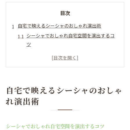
目次
自宅で映えるシーシャのおしゃれ演出術
シーシャでおしゃれ自宅空間を演出するコ
ツ
SNS映えするシーシャの飾り方とポイント
シーシャ本体選びで叶えるおしゃれな雰囲
気
友人と楽しむシーシャおしゃれ演出実例集
自宅で映えるシーシャのおしゃ
シーシャを活かした非日常的な自宅の作り
れ演出術
方
空間を彩るシーシャ×インテリアの楽しみ方
シーシャとインテリアの調和が生む新しい
シーシャでおしゃれ自宅空間を演出するコツ
彩り