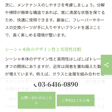
次に、メンテナンスのしやすさを考慮しましょう。分解
や掃除が簡単な構造であれば、常に清潔な状態を保てる
ため、快適に使用できます。最後に、フレーバーやホー
スの交換パーツが手に入りやすいブランドを選ぶこと
で、長く楽しめる環境が整います。
シーシャ本体のデザイン性と実用性比較
シーシャ本体のデザイン性と実用性はしばしばトレード
オフの関係にありますが、近年は両者を兼ね備えた製品
が増えています。例えば、ガラスと金属を組み合わせた
モダンなデザインはおしゃれでありながら、耐久性や煙
03-6416-0890
の流れを考慮した構造となっています。
お問い合わせはこち
一方で、装飾が豊富なクラシックタイプは視覚的なイン
ご予約はこちら
ら
パクトが強い反面、掃除がやや手間になる場合がありま