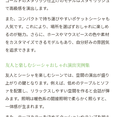
ゴールドのメタリック仕上げのモデルはスタイリッシュ
自分だけのシーシャおしゃれ空間実現法
で高級感を演出します。
シーシャ本体の選び方と最新ブランド事情
また、コンパクトで持ち運びやすいポケットシーシャも
おしゃれ重視のシーシャ本体選びの基準
人気です。これにより、場所を選ばずおしゃれに楽しめ
るのが魅力。さらに、ホースやマウスピースの色や素材
注目のシーシャ本体ブランド最新トレンド
をカスタマイズできるモデルもあり、自分好みの雰囲気
シーシャ本体ランキングと選び方のポイン
を追求できます。
ト
自宅用シーシャ本体選びのおすすめ手順
友人と楽しむシーシャおしゃれ演出実例集
シーシャ本体のデザイン性と実用性比較
友人とシーシャを楽しむシーンでは、空間の演出が盛り
上がりの鍵となります。例えば、低めのテーブルとソフ
ァを配置し、リラックスしやすい空間を作ると会話が弾
みます。照明は暖色系の間接照明で柔らかく照らすと、
一体感が生まれます。
また、テーマカラーを決めてクッションやランプを揃え