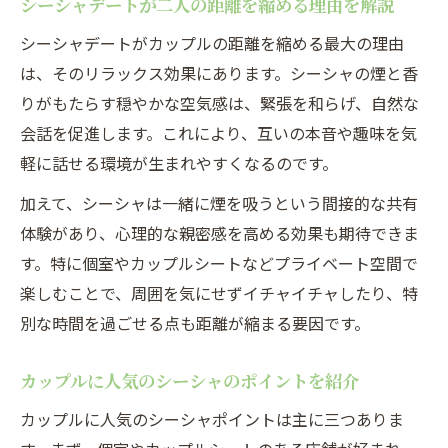
シーシャデートが二人の距離を縮める理由を解説
シーシャの魅力がカップルの距離を自然に
シーシャデートがカップルの距離を縮める最大の理由
近づける
は、そのリラックス効果にあります。シーシャの煙と香
カップルで共感するシーシャのおすすめフ
りがもたらす穏やかな空気感は、緊張を和らげ、自然な
レーバー
会話を促進します。これにより、互いの本音や趣味を気
シーシャ体験が恋人同士の会話を豊かにす
軽に話せる環境が生まれやすくなるのです。
る理由
加えて、シーシャは一緒に煙を吸うという間接的な共有
デート中にシーシャで心が通じ合う瞬間と
体験があり、心理的な親密感を高める効果も期待できま
は
す。特に個室やカップルシートなどプライベート空間で
シーシャを通して知るお互いの新たな一面
楽しむことで、周囲を気にせずイチャイチャしたり、特
シーシャで自然な会話が弾む理由とは
別な時間を過ごせる点も距離が縮まる要因です。
シーシャが会話のきっかけを生み出すポイ
ント
カップルに人気のシーシャのポイントを紹介
カップルで楽しむシーシャで自然に話題が
カップルに人気のシーシャポイントは主に三つありま
広がる