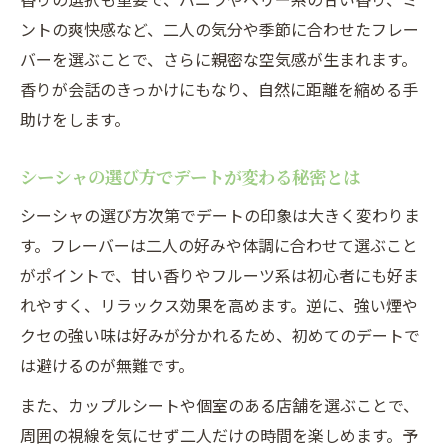
カップルで選ぶシーシャフレーバーのコツ
ントの爽快感など、二人の気分や季節に合わせたフレー
を紹介
バーを選ぶことで、さらに親密な空気感が生まれます。
香りが会話のきっかけにもなり、自然に距離を縮める手
個室デートでシーシャを楽しむための準備
助けをします。
と流れ
イチャイチャしすぎ注意？シーシャで叶う大人
シーシャの選び方でデートが変わる秘密とは
デート
シーシャの選び方次第でデートの印象は大きく変わりま
シーシャデートで大人の距離感を楽しむポ
す。フレーバーは二人の好みや体調に合わせて選ぶこと
イント
がポイントで、甘い香りやフルーツ系は初心者にも好ま
シーシャとカップルのイチャイチャ度を調
れやすく、リラックス効果を高めます。逆に、強い煙や
整するコツ
クセの強い味は好みが分かれるため、初めてのデートで
大人デートでシーシャがもたらす非日常の
は避けるのが無難です。
雰囲気
また、カップルシートや個室のある店舗を選ぶことで、
シーシャの共有で生まれる親密なカップル
周囲の視線を気にせず二人だけの時間を楽しめます。予
時間