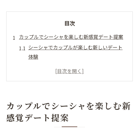
目次
カップルでシーシャを楽しむ新感覚デート提案
シーシャでカップルが楽しむ新しいデート
体験
シーシャデートが二人の距離を縮める理由
を解説
カップルに人気のシーシャのポイントを紹
介
カップルでシーシャを楽しむ新
雰囲気と香りで演出するカップル向けシー
感覚デート提案
シャ時間
シーシャの選び方でデートが変わる秘密と
は