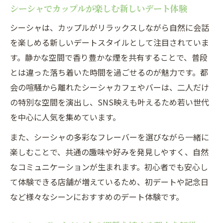
シーシャでカップルが楽しむ新しいデート体験
二人だけの空間でシーシャが生むリラックス体
験
シーシャは、カップルがリラックスしながら自然に会話
を楽しめる新しいデートスタイルとして注目されていま
シーシャで叶う二人きりの特別なリラック
す。静かな空間で香り豊かな煙を共有することで、普段
ス空間
とは違った落ち着いた時間を過ごせるのが魅力です。都
個室シーシャで味わうカップルの癒やし時
会の喧騒から離れたシーシャカフェやバーは、二人だけ
間
の特別な空間を演出し、SNS映えも叶えるため若い世代
シーシャの香りと煙が心を和ませる理由と
を中心に人気を集めています。
は
また、シーシャの多彩なフレーバーを選びながら一緒に
カップルシートでのシーシャデートの魅力
楽しむことで、共通の趣味や好みを発見しやすく、自然
を解説
なコミュニケーションが生まれます。初心者でも安心し
リラックス効果抜群のシーシャの楽しみ方
て体験できる店舗が増えているため、初デートや記念日
を提案
など様々なシーンにおすすめのデート体験です。
恋人と距離を縮めるならシーシャの魅力を体感
して