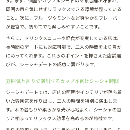
す。まず、個室やカップルシートのある店舗が好まれ、
シーシャデートで盛り上がるおすすめ会話
周囲の目を気にせずリラックスできる環境が整っている
テーマ
こと。次に、フルーツやミントなど爽やかなフレーバー
が豊富で、初めてでも楽しみやすいことです。
煙をシェアして心も距離も近づくコミュニ
ケーション
さらに、ドリンクメニューや軽食が充実している店は、
シーシャの香りが緊張を和らげる秘密に迫
長時間のデートにも対応可能で、二人の時間をより豊か
る
に彩ってくれます。これらのポイントを押さえた店舗選
個室デートに最適なシーシャの楽しみ方を徹底
びが、シーシャデートの成功に繋がります。
解説
雰囲気と香りで演出するカップル向けシーシャ時間
カップルに人気の個室シーシャデートの楽
しみ方
シーシャデートでは、店内の照明やインテリアが落ち着
いた雰囲気を作り出し、二人の時間を特別に演出しま
個室空間で感じるシーシャの特別なリラッ
す。木の温もりや柔らかな光が心地よく、シーシャの香
クス感
りと相まってリラックス効果を高めるのが特徴です。
シーシャ個室でのマナーと過ごし方のポイ
ント
香りの選択も重要で、バニラやベリー系の甘い香り、ミ