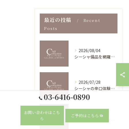
最近の投稿
Recent
Posts
2026/08/04
シーシャ備品を網羅的に整理し初心者も安心して揃える方法と相場・健康リスク徹底解説
2026/07/28
シーシャの辛口体験を東京都渋谷区渋谷渋谷スクランブルスクエアで楽しむ魅力とポイント
03-6416-0890
お問い合わせはこち
2026/07/21
ご予約はこちら
ら
シーシャでリラックス時間を充実させる香りと深呼吸の新習慣