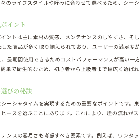
個々のライフスタイルや好みに合わせて選べるため、シー
シーシャアクセサリーで味わいを深める方法
だわり派へ贈るシーシャアクセサリー徹底解説
気ポイント
シーシャ愛好家が選ぶアクセサリーの条件
デザイン性と実用性を両立したシーシャアイテム
ポイントは主に素材の質感、メンテナンスのしやすさ、そ
価した商品が多く取り揃えられており、ユーザーの満足度
海外直輸入シーシャアクセサリーの魅力
プレミアムなシーシャ体験を支えるアイテム選び
れ、長期間使用できるためコストパフォーマンスが高い一
シーシャアクセサリーで差がつく楽しみ方
が簡単で衛生的なため、初心者から上級者まで幅広く選ばれ
ー選びの秘訣
なシーシャタイムを実現するための重要なポイントです。
スピースを選ぶことにあります。これにより、煙の流れがス
テナンスの容易さも考慮すべき要素です。例えば、ワンタ