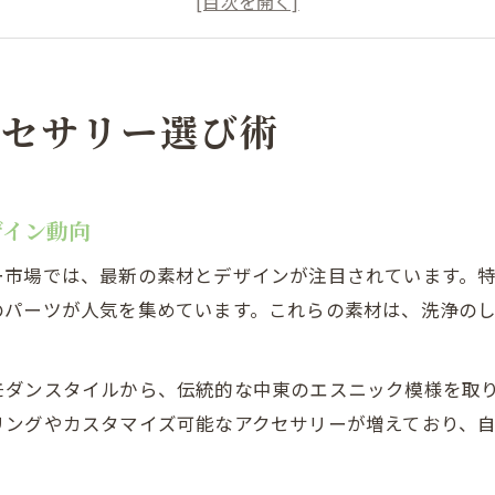
シーシャアクセサリー比較で分かる人気ポイント
シーシャ本体と相性の良いアクセサリー選びの秘訣
京都渋谷区南平台町で叶う理想のシーシャ体験
クセサリー選び術
シーシャ愛好家が集う空間での過ごし方提案
南平台町で楽しむシーシャ体験の魅力とは
ザイン動向
シーシャアクセサリーが充実した空間の選び方
シーシャ初心者が安心できる体験プラン解説
ー市場では、最新の素材とデザインが注目されています。
東京都渋谷区南平台町でのシーシャ文化最前線
のパーツが人気を集めています。これらの素材は、洗浄の
ーシャ好き必見のアクセサリー最新事情
話題のシーシャアクセサリー新商品を徹底紹介
モダンスタイルから、伝統的な中東のエスニック模様を取
マウスピースやボウルの進化が叶える体験
リングやカスタマイズ可能なアクセサリーが増えており、
シーシャ台の選び方が変える楽しみ方