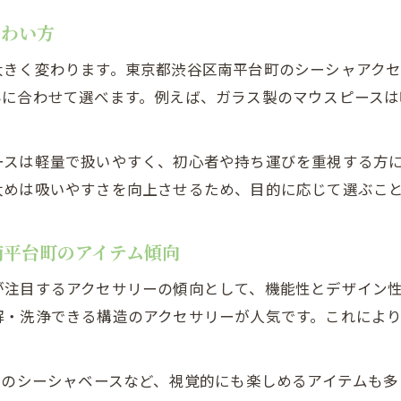
シーシャアクセサリーのトレンドと選び方解説
味わい方
オンラインで入手できる注目シーシャアイテム
分らしいシーシャ時間を作るアイテム提案
大きく変わります。東京都渋谷区南平台町のシーシャアク
みに合わせて選べます。例えば、ガラス製のマウスピース
個性が光るシーシャアクセサリーの選び方
シーシャフレーバーとアクセサリーの組み合わせ術
自宅でもカフェ気分を楽しむためのアイテム紹介
ースは軽量で扱いやすく、初心者や持ち運びを重視する方
太めは吸いやすさを向上させるため、目的に応じて選ぶこ
アクセサリー一つで変わるシーシャ体験談
シーシャマウスピースで演出する特別な時間
南平台町のアイテム傾向
ウスピースやボウルの選び方とポイント紹介
シーシャ初心者向けマウスピース選びの基本
が注目するアクセサリーの傾向として、機能性とデザイン
解・洗浄できる構造のアクセサリーが人気です。これによ
上級者が選ぶボウルの特徴とこだわり
シーシャに最適なアクセサリー素材の見極め方
マウスピースとボウルの組み合わせ例を紹介
きのシーシャベースなど、視覚的にも楽しめるアイテムも