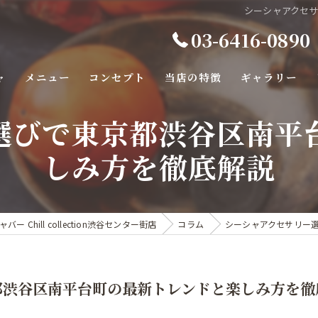
シーシャアクセ
03-6416-0890
ャ
メニュー
コンセプト
当店の特徴
ギャラリー
選びで東京都渋谷区南平
バー
しみ方を徹底解説
カフェ
カラオケ
デート
hill collection渋谷センター街店
コラム
シーシャアクセサリー
ダーツ
都渋谷区南平台町の最新トレンドと楽しみ方を徹