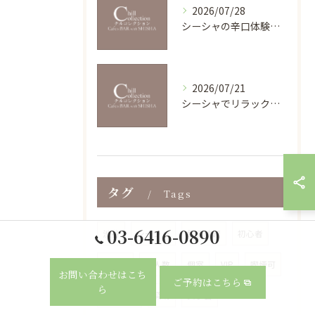
2026/07/28
シーシャの辛口体験を東京都渋谷区渋谷渋谷スクランブルスクエアで楽しむ魅力とポイント
2026/07/21
シーシャでリラックス時間を充実させる香りと深呼吸の新習慣
タグ
Tags
03-6416-0890
渋谷
シーシャ
飲み放題
初心者
ひとり
大人数
個室
VIP
喫煙可
お問い合わせはこち
ご予約はこちら
ら
おしゃれ
貸切
女子会