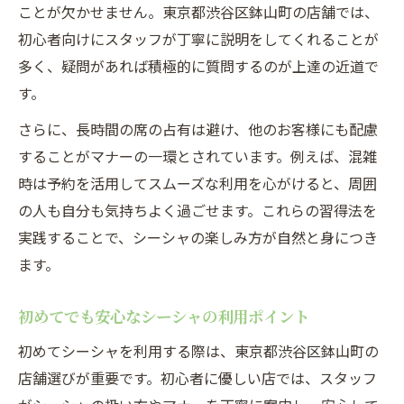
快適な空間を作るシーシャ利用の心構え
ことが欠かせません。東京都渋谷区鉢山町の店舗では、
雰囲気を壊さないためのシーシャの心得
初心者向けにスタッフが丁寧に説明をしてくれることが
シーシャを楽しむ場で心がけたい所作
多く、疑問があれば積極的に質問するのが上達の近道で
す。
シーシャ利用時に大切な静かな会話の工夫
雰囲気を守るシーシャのマナーポイント
さらに、長時間の席の占有は避け、他のお客様にも配慮
することがマナーの一環とされています。例えば、混雑
シーシャを囲む場での気配りのコツ
時は予約を活用してスムーズな利用を心がけると、周囲
シーシャを長く楽しむための空気作り
の人も自分も気持ちよく過ごせます。これらの習得法を
シーシャを楽しむ上で覚えておくべき注意点
実践することで、シーシャの楽しみ方が自然と身につき
シーシャ初心者が注意したい健康ポイント
ます。
シーシャ体験時のトラブル回避法
喫煙マナーとシーシャの安全な楽しみ方
初めてでも安心なシーシャの利用ポイント
シーシャ利用時の火気管理とその大切さ
初めてシーシャを利用する際は、東京都渋谷区鉢山町の
周囲と調和するシーシャの注意事項
店舗選びが重要です。初心者に優しい店では、スタッフ