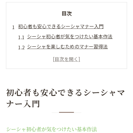
目次
初心者も安心できるシーシャマナー入門
シーシャ初心者が気をつけたい基本作法
シーシャを楽しむためのマナー習得法
初めてでも安心なシーシャの利用ポイント
シーシャ体験前に知るべきマナーとは
シーシャデビューに役立つ基本知識
渋谷区鉢山町で大切なシーシャの作法
初心者も安心できるシーシャマ
シーシャ利用時の気配りと作法の基本
ナー入門
鉢山町で守るべきシーシャの習慣
シーシャの正しい使い方とマナー解説
渋谷区で失敗しないシーシャマナー実践法
シーシャ初心者が気をつけたい基本作法