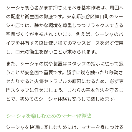
初めての鉢山町シーシャ体験で意識したい
シーシャ初心者がまず押さえるべき基本作法は、周囲へ
点
の配慮と衛生面の徹底です。東京都渋谷区鉢山町のシー
快適なシーシャ体験に欠かせない基本
シャ店では、静かな環境を尊重しつつリラックスできる
シーシャの快適な吸い方と席での振る舞い
空間づくりが重視されています。例えば、シーシャのパ
イプを共有する際は使い捨てのマウスピースを必ず使用
シーシャ時間を充実させるマナーの工夫
し、口元の衛生を保つことが求められます。
快適にシーシャを楽しむための基本ルール
シーシャ空間での配慮と安心の楽しみ方
また、シーシャの炭や装置はスタッフの指示に従って扱
うことが安全面で重要です。勝手に炭を触ったり移動さ
シーシャ店で快適に過ごすための心得
せたりすると火傷やトラブルの原因になるため、必ず専
シーシャ利用時に守りたい配慮ポイント
門スタッフに任せましょう。これらの基本作法を守るこ
シーシャ共有時の衛生マナー徹底法
とで、初めてのシーシャ体験も安心して楽しめます。
シーシャ利用者が意識したい周囲への配慮
煙の扱い方とシーシャ特有のマナー
シーシャを楽しむためのマナー習得法
シーシャを分かち合う際の注意点
シーシャを快適に楽しむためには、マナーを身につける