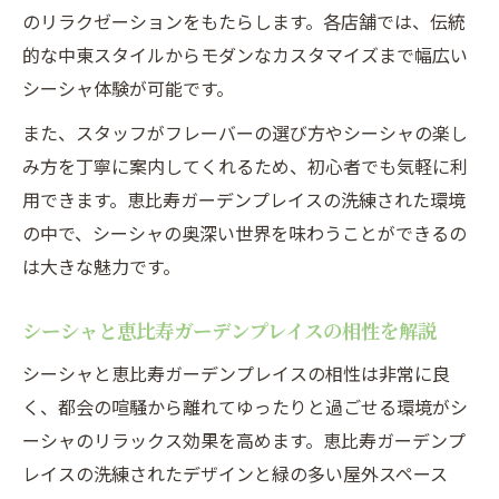
のリラクゼーションをもたらします。各店舗では、伝統
シーシャと恵比寿ガーデンプレイス買い物
的な中東スタイルからモダンなカスタマイズまで幅広い
の新習慣
シーシャ体験が可能です。
フェスティバルで交流深めるシーシャの楽しみ
また、スタッフがフレーバーの選び方やシーシャの楽し
方
み方を丁寧に案内してくれるため、初心者でも気軽に利
シーシャでつながる恵比寿ガーデンプレイ
用できます。恵比寿ガーデンプレイスの洗練された環境
スの交流術
の中で、シーシャの奥深い世界を味わうことができるの
恵比寿ガーデンプレイス店舗活用でシーシ
は大きな魅力です。
ャを満喫
恵比寿イベント今日で叶うシーシャ交流の
シーシャと恵比寿ガーデンプレイスの相性を解説
すすめ
シーシャと恵比寿ガーデンプレイスの相性は非常に良
シーシャフェスティバルで深まる恵比寿の
く、都会の喧騒から離れてゆったりと過ごせる環境がシ
人脈
ーシャのリラックス効果を高めます。恵比寿ガーデンプ
恵比寿ガーデンプレイス買い物とシーシャ
レイスの洗練されたデザインと緑の多い屋外スペース
交流体験