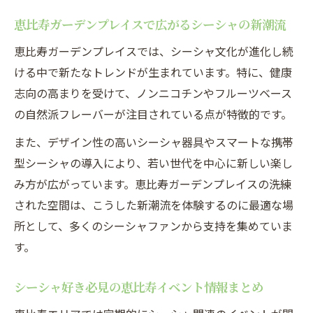
恵比寿ガーデンプレイスイベント今日の注
恵比寿ガーデンプレイスで広がるシーシャの新潮流
目催し
恵比寿ガーデンプレイスでは、シーシャ文化が進化し続
シーシャ片手に巡る恵比寿ガーデンプレイ
ける中で新たなトレンドが生まれています。特に、健康
ス店舗
志向の高まりを受けて、ノンニコチンやフルーツベース
恵比寿イベント今日で体験できるシーシャ
の自然派フレーバーが注目されている点が特徴的です。
の魅力
また、デザイン性の高いシーシャ器具やスマートな携帯
シーシャと音楽・社交が融合するイベント
型シーシャの導入により、若い世代を中心に新しい楽し
特集
み方が広がっています。恵比寿ガーデンプレイスの洗練
シーシャ片手に過ごす恵比寿の特別な夜
された空間は、こうした新潮流を体験するのに最適な場
シーシャで彩る恵比寿ガーデンプレイスの
所として、多くのシーシャファンから支持を集めていま
夜
す。
恵比寿ガーデンプレイス買い物と夜シーシ
シーシャ好き必見の恵比寿イベント情報まとめ
ャの楽しみ
シーシャと恵比寿イベントで過ごす特別な