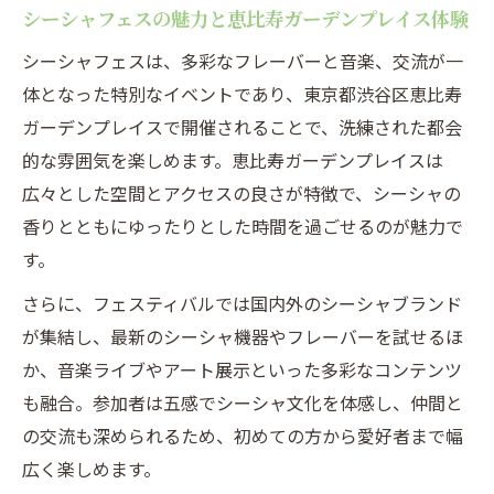
シーシャフェスの魅力と恵比寿ガーデンプレイス体験
シーシャ体験が広がるフェスティバル最新事情
シーシャフェスは、多彩なフレーバーと音楽、交流が一
シーシャフェスティバルで話題の体験ポイ
体となった特別なイベントであり、東京都渋谷区恵比寿
ント
ガーデンプレイスで開催されることで、洗練された都会
恵比寿イベント今日のシーシャ最新情報を
的な雰囲気を楽しめます。恵比寿ガーデンプレイスは
チェック
広々とした空間とアクセスの良さが特徴で、シーシャの
シーシャと共に楽しむ恵比寿ガーデンプレ
香りとともにゆったりとした時間を過ごせるのが魅力で
イスイベント
す。
恵比寿ガーデンプレイスのシーシャ体験最
さらに、フェスティバルでは国内外のシーシャブランド
前線
が集結し、最新のシーシャ機器やフレーバーを試せるほ
フェスティバルで注目のシーシャ最新トレ
か、音楽ライブやアート展示といった多彩なコンテンツ
ンド
も融合。参加者は五感でシーシャ文化を体感し、仲間と
多彩な催しと共に楽しむシーシャの魅力解説
の交流も深められるため、初めての方から愛好者まで幅
シーシャと恵比寿イベントの多彩な楽しみ
広く楽しめます。
方