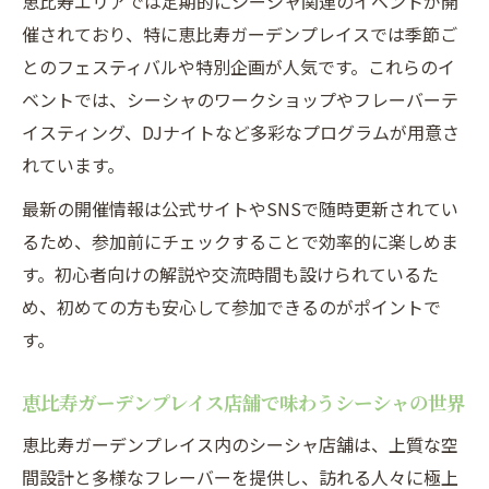
恵比寿エリアでは定期的にシーシャ関連のイベントが開
夜更け
催されており、特に恵比寿ガーデンプレイスでは季節ご
とのフェスティバルや特別企画が人気です。これらのイ
恵比寿の夜を盛り上げるシーシャ体験のポ
ベントでは、シーシャのワークショップやフレーバーテ
イント
イスティング、DJナイトなど多彩なプログラムが用意さ
恵比寿ガーデンプレイス店舗で夜のシーシ
れています。
ャ時間
ガーデンプレイスで広がる新しいシーシャ文化
最新の開催情報は公式サイトやSNSで随時更新されてい
るため、参加前にチェックすることで効率的に楽しめま
シーシャ文化が根付く恵比寿ガーデンプレ
す。初心者向けの解説や交流時間も設けられているた
イスの今
め、初めての方も安心して参加できるのがポイントで
恵比寿ガーデンプレイスイベント今日とシ
す。
ーシャの関係
恵比寿ガーデンプレイスタワー新時代のシ
恵比寿ガーデンプレイス店舗で味わうシーシャの世界
ーシャ事情
恵比寿ガーデンプレイス内のシーシャ店舗は、上質な空
シーシャが生む恵比寿ガーデンプレイスの
間設計と多様なフレーバーを提供し、訪れる人々に極上
交流空間