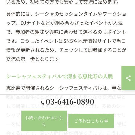
いるため、初めての方でも安心して交流に臨めます。
具体的には、シーシャのセッションタイムやワークショ
ップ、DJナイトなどが組み合わさったイベントが人気
で、参加者の趣味や興味に合わせて選べるのもポイント
です。こうしたイベントはSNSや地元情報サイトで当日
情報が更新されるため、チェックして即参加することが
交流の第一歩となります。
シーシャフェスティバルで深まる恵比寿の人脈
恵比寿で開催されるシーシャフェスティバルは、単なる
嗜好品の提供にとどまらず、人と人をつなぐ交流の場と
03-6416-0890
して機能しています。フェスティバルでは、多数のシー
シャブランドが出展し、最新のフレーバーやアクセサリ
お問い合わせはこち
ご予約はこちら
ーを試せるだけでなく、共通の趣味を持つ人々が一堂に
ら
会することで、深い人脈形成が期待できます。こうした