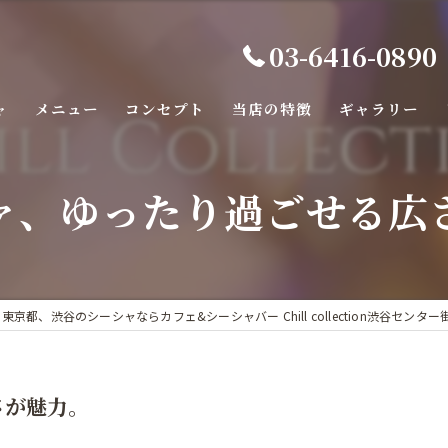
03-6416-0890
ャ
メニュー
コンセプト
当店の特徴
ギャラリー
バー
ァ、ゆったり過ごせる広
カフェ
カラオケ
デート
東京都、渋谷のシーシャならカフェ&シーシャバー Chill collection渋谷センター
ダーツ
さが魅力。