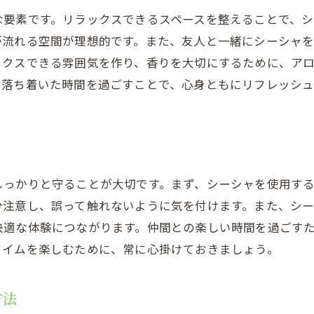
初めての場所でのシーシャの楽しみ方
な要素です。リラックスできるスペースを整えることで、
初心者におすすめのシーシャフレーバー
が流れる空間が理想的です。また、友人と一緒にシーシャ
シーシャ体験をより快適にするためのヒント
ックスできる雰囲気を作り、香りを大切にするために、ア
失敗しないためのシーシャの準備方法
、落ち着いた時間を過ごすことで、心身ともにリフレッシ
。
初めてのシーシャ体験を共有する楽しさ
シーシャフレーバーの選び方で気をつけるべきこと
シーシャフレーバーの基本的な種類と特徴
初心者向けのフレーバーの選び方
しっかりと守ることが大切です。まず、シーシャを使用す
分注意し、誤って触れないように気を付けます。また、シ
シーシャフレーバーのブレンド方法
快適な体験につながります。仲間との楽しい時間を過ごす
フレーバー選びで知っておくべき注意点
タイムを楽しむために、常に心掛けておきましょう。
季節に応じたおすすめフレーバー
自分好みのフレーバーを見つける楽しみ
方法
シーシャ初心者が避けるべきよくあるミス集