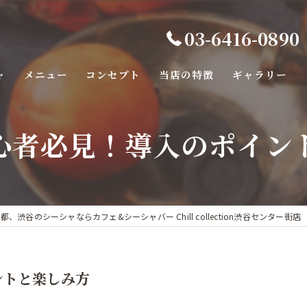
03-6416-0890
ャ
メニュー
コンセプト
当店の特徴
ギャラリー
バー
心者必見！導入のポイン
カフェ
カラオケ
デート
都、渋谷のシーシャならカフェ&シーシャバー Chill collection渋谷センター街店
ダーツ
ントと楽しみ方