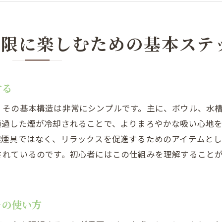
シーシャを楽しむための環境作りのコツ
注意すべき安全対策とマナー
シーシャの楽しみを倍増させるための方法
大限に楽しむための基本ステ
初心者が知っておくべきシーシャの選び方ガイド
初めてのシーシャ選びにおけるポイント
する
自分に合ったシーシャのサイズとデザイン
素材別シーシャの特徴とその選び方
、その基本構造は非常にシンプルです。主に、ボウル、水
フレーバーの選び方で気をつけるべき点
通過した煙が冷却されることで、よりまろやかな吸い心地
喫煙具ではなく、リラックスを促進するためのアイテムとし
初心者におすすめのシーシャブランド
されているのです。初心者にはこの仕組みを理解すること
自宅で楽しむためのシーシャセットの選び方
シーシャ導入時に注意すべきポイントとその理由
シーシャの準備に必要なアイテムとその役割
ャの使い方
初めてのシーシャ体験で知っておくべきこと