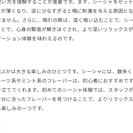
使い方を理解することが重要です。まず、シーシャをセッ
効果的に楽しむための炭の使い方
度が薄くなり、逆に少なすぎると喉に刺激を与える原因と
シーシャを吸う際の注意点と健康への影響
せません。さらに、吸引の際は、深く吸い込むことで、シ
安全にシーシャを楽しむためのガイドライン
ことで、心身の緊張が解きほぐされ、より深いリラックス
シーシャに関する法律と規制についての理解
ゼーション体験を味わえるのです。
リラックスタイムを彩るシーシャの楽しみ方とは
シーシャを取り入れたリラックスタイムの提案
友達とシーシャを楽しむためのアイディア
選ぶかは大きな楽しみのひとつです。シーシャには、数多
音楽とシーシャで作る特別な空間
ルーツ系やミント系のフレーバーは、初心者におすすめで
シーシャを楽しむための季節に合わせたフレーバ
き立ててくれます。初めてのシーシャ体験では、スタッフ
シーシャタイムをより楽しくするアクセサリー
自分に合ったフレーバーを見つけることで、よりリラック
リラックス効果を高めるためのシーシャの使い方
も楽しみの一つです。
初めてのシーシャ体験を成功させるための秘訣
シーシャ体験前に知っておくべき基本知識
ツ