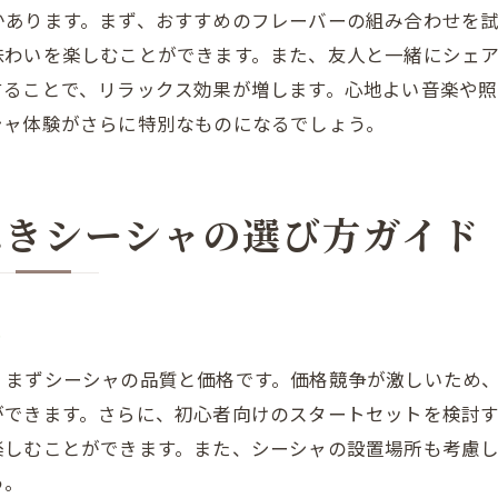
かあります。まず、おすすめのフレーバーの組み合わせを
初心者にありがちなシーシャの間違った使い方
味わいを楽しむことができます。また、友人と一緒にシェ
シーシャの扱いで知っておくべき基本的な注意点
することで、リラックス効果が増します。心地よい音楽や
フレーバー選びで起こりがちな失敗と対策
シャ体験がさらに特別なものになるでしょう。
炭の取り扱いで注意すべきポイント
シーシャを吸う際のマナー違反とその改善
初心者が陥りやすいシーシャの誤解
べきシーシャの選び方ガイド
シーシャの世界を楽しむために知っておきたいこと
シーシャの歴史と文化的背景を学ぶ
ト
シーシャが世界中で愛される理由
シーシャを通じて広がる人とのつながり
、まずシーシャの品質と価格です。価格競争が激しいため
シーシャバーの文化と楽しみ方
ができます。さらに、初心者向けのスタートセットを検討
楽しむことができます。また、シーシャの設置場所も考慮
ディープなシーシャの世界への入門
う。
シーシャの新しい楽しみ方を発見する