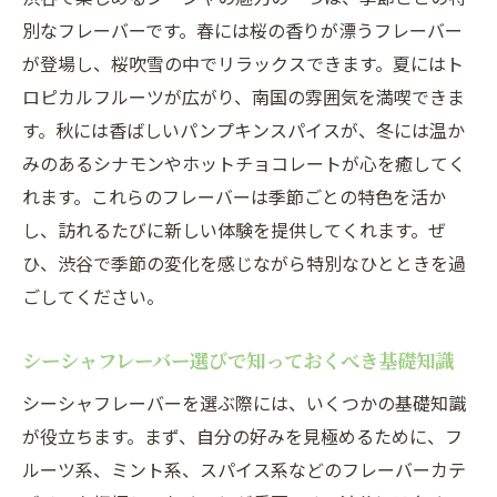
バー
別なフレーバーです。春には桜の香りが漂うフレーバー
フレーバー選びで特別なひとときを演出す
が登場し、桜吹雪の中でリラックスできます。夏にはト
る
ロピカルフルーツが広がり、南国の雰囲気を満喫できま
渋谷で味わう贅沢なシーシャ体験
す。秋には香ばしいパンプキンスパイスが、冬には温か
心に残るひとときのためのフレーバーガイ
みのあるシナモンやホットチョコレートが心を癒してく
ド
れます。これらのフレーバーは季節ごとの特色を活か
大切な人と楽しむシーシャフレーバーの選
し、訪れるたびに新しい体験を提供してくれます。ぜ
び方
ひ、渋谷で季節の変化を感じながら特別なひとときを過
シーシャ愛好者も注目渋谷フレーバーの新たな
ごしてください。
発見
シーシャフレーバー選びで知っておくべき基礎知識
愛好者が注目する新たなシーシャフレーバ
ー
シーシャフレーバーを選ぶ際には、いくつかの基礎知識
が役立ちます。まず、自分の好みを見極めるために、フ
渋谷で見つける新しいフレーバーの魅力
ルーツ系、ミント系、スパイス系などのフレーバーカテ
フレーバーのトレンドを渋谷で体感