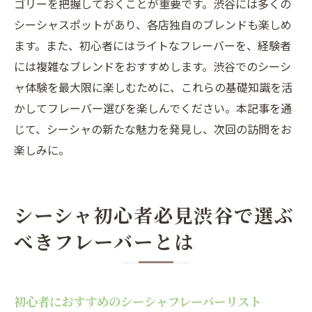
ゴリーを把握しておくことが重要です。渋谷には多くの
新感覚のフレーバーでシーシャの世界を広
シーシャスポットがあり、各店独自のブレンドも楽しめ
げる
ます。また、初心者にはライトなフレーバーを、経験者
愛好者必見！渋谷で試すべき新フレーバー
には複雑なブレンドをおすすめします。渋谷でのシーシ
渋谷で次のフレーバートリップを計画する
ャ体験を最大限に楽しむために、これらの基礎知識を活
渋谷のシーシャで香りの旅を通じて五感を刺激
かしてフレーバー選びを楽しんでください。本記事を通
する
じて、シーシャの新たな魅力を発見し、次回の訪問をお
香りの旅で五感を刺激するシーシャ体験
楽しみに。
渋谷で感じるフレーバーの多様性と深み
シーシャフレーバーで彩る特別な香りの旅
シーシャ初心者必見渋谷で選ぶ
五感で楽しむシーシャフレーバーの選び方
べきフレーバーとは
渋谷の香りのテーマパークで冒険する
味覚と嗅覚を楽しむシーシャフレーバーの
旅
初心者におすすめのシーシャフレーバーリスト