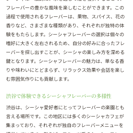
フレーバーの豊かな風味を楽しむことができます。この
とは
過程で使用されるフレーバーは、果物、スパイス、花の
初心者におすすめのシーシャフレーバーリ
香りなど、さまざまな種類があり、それぞれが独特の体
スト
験をもたらします。シーシャフレーバーの選択は個々の
フレーバー選びで失敗しないためのポイン
嗜好に大きく左右されるため、自分の好みに合ったフレ
ト
ーバーを探し出すことが、シーシャの楽しみ方を深める
渋谷で人気のスタンダードシーシャフレー
鍵となります。シーシャフレーバーの魅力は、単なる香
バー
りや味わいにとどまらず、リラックス効果や会話を楽し
初心者が知っておくべきシーシャの楽しみ
む雰囲気作りにも貢献します。
方
ゆっくり楽しむためのフレーバー選びのコ
渋谷で体験できるシーシャフレーバーの多様性
ツ
渋谷は、シーシャ愛好者にとってフレーバーの楽園とも
渋谷のシーシャバーで初体験する安心のフ
言える場所です。この地区には多くのシーシャカフェが
レーバー
集まっており、それぞれが独自のフレーバーメニューを
渋谷のシーシャバーで体験する異国情緒溢れる