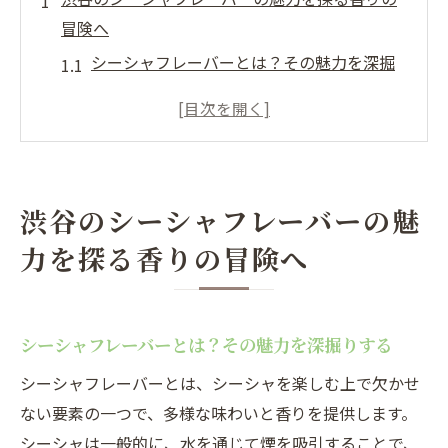
冒険へ
シーシャフレーバーとは？その魅力を深掘
りする
渋谷で体験できるシーシャフレーバーの多
様性
五感を刺激する特別なフレーバーを見つけ
渋谷のシーシャフレーバーの魅
る方法
力を探る香りの冒険へ
エキゾチックな香りが放つ異国情緒を楽し
もう
渋谷限定！季節ごとの特別シーシャフレー
シーシャフレーバーとは？その魅力を深掘りする
バー
シーシャフレーバー選びで知っておくべき
シーシャフレーバーとは、シーシャを楽しむ上で欠かせ
基礎知識
ない要素の一つで、多様な味わいと香りを提供します。
シーシャは一般的に、水を通じて煙を吸引することで、
シーシャ初心者必見渋谷で選ぶべきフレーバー