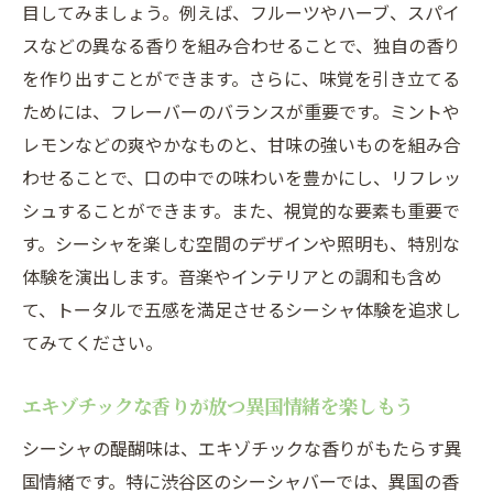
意外な組み合わせで楽しむフレーバーの世
目してみましょう。例えば、フルーツやハーブ、スパイ
界
スなどの異なる香りを組み合わせることで、独自の香り
渋谷で和とエキゾチックが融合した一品を
を作り出すことができます。さらに、味覚を引き立てる
体験
ためには、フレーバーのバランスが重要です。ミントや
レモンなどの爽やかなものと、甘味の強いものを組み合
伝統と新しさが交わるシーシャフレーバー
わせることで、口の中での味わいを豊かにし、リフレッ
フレーバー選びのポイントはバランスにあ
シュすることができます。また、視覚的な要素も重要で
り
す。シーシャを楽しむ空間のデザインや照明も、特別な
渋谷限定！和テイストのシーシャフレーバ
体験を演出します。音楽やインテリアとの調和も含め
ー
て、トータルで五感を満足させるシーシャ体験を追求し
渋谷で楽しむシーシャ通が教えるフレーバーの
てみてください。
選び方
シーシャ通が語るフレーバー選びのこだわ
エキゾチックな香りが放つ異国情緒を楽しもう
り
シーシャの醍醐味は、エキゾチックな香りがもたらす異
渋谷でプロがおすすめするシーシャフレー
国情緒です。特に渋谷区のシーシャバーでは、異国の香