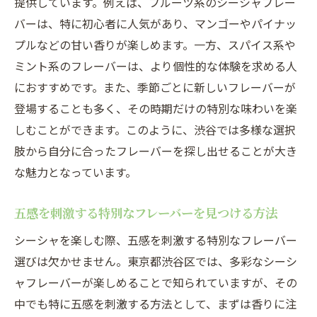
提供しています。例えば、フルーツ系のシーシャフレー
フレーバー
バーは、特に初心者に人気があり、マンゴーやパイナッ
異国の香りを楽しむ特別なシーシャフレー
プルなどの甘い香りが楽しめます。一方、スパイス系や
バー
ミント系のフレーバーは、より個性的な体験を求める人
におすすめです。また、季節ごとに新しいフレーバーが
渋谷のシーシャバーでしか味わえない体験
登場することも多く、その時期だけの特別な味わいを楽
人気のエキゾチックフレーバーランキング
しむことができます。このように、渋谷では多様な選択
渋谷で旅するようにフレーバーを楽しむ
肢から自分に合ったフレーバーを探し出せることが大き
スタッフおすすめの異国情緒溢れるブレン
な魅力となっています。
ド
世界各国のフレーバーを渋谷で体感
五感を刺激する特別なフレーバーを見つける方法
和とエキゾチックの融合渋谷シーシャフレーバ
シーシャを楽しむ際、五感を刺激する特別なフレーバー
ーの選び方
選びは欠かせません。東京都渋谷区では、多彩なシーシ
和の香り漂う独自のシーシャフレーバーと
ャフレーバーが楽しめることで知られていますが、その
は
中でも特に五感を刺激する方法として、まずは香りに注