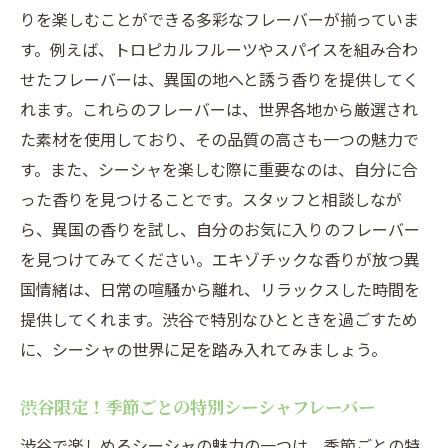
バー
りを楽しむことができる多彩なフレーバーが揃っていま
自分に合ったフレーバーを見つけるための
す。例えば、トロピカルフルーツやスパイスを組み合わ
アドバイス
せたフレーバーは、異国の地へと誘う香りを提供してく
シーシャ通も認める渋谷の隠れた名フレー
れます。これらのフレーバーは、世界各地から厳選され
バー
た素材を使用しており、その品質の高さも一つの魅力で
フレーバーの組み合わせで新たな発見を楽
す。また、シーシャを楽しむ際に重要なのは、自分に合
しむ
った香りを見つけることです。スタッフと相談しなが
ら、異国の香りを試し、自分のお気に入りのフレーバー
渋谷のシーシャバーでしか味わえない特別
を見つけてみてください。エキゾチックな香りが放つ異
な一品
国情緒は、日常の喧騒から離れ、リラックスした時間を
特別なひとときを渋谷でシーシャフレーバーの
提供してくれます。渋谷で特別なひとときを過ごすため
世界に浸る
に、シーシャの世界に足を踏み入れてみましょう。
シーシャフレーバーで心地よいリラックス
タイムを
渋谷限定！季節ごとの特別シーシャフレーバー
渋谷で特別な夜を演出するシーシャフレー
渋谷で楽しめるシーシャの魅力の一つは、季節ごとの特