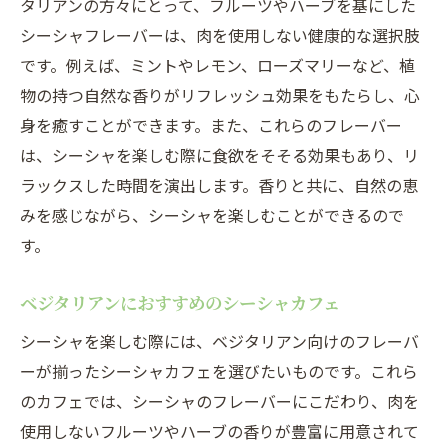
タリアンの方々にとって、フルーツやハーブを基にした
フレーバーの持続性を高める方法
シーシャフレーバーは、肉を使用しない健康的な選択肢
シーシャと一緒に楽しむベジタリアンスナ
です。例えば、ミントやレモン、ローズマリーなど、植
ック
物の持つ自然な香りがリフレッシュ効果をもたらし、心
シーシャの吸い方における注意点
身を癒すことができます。また、これらのフレーバー
ベジタリアンが楽しむためのシーシャの基
は、シーシャを楽しむ際に食欲をそそる効果もあり、リ
本
ラックスした時間を演出します。香りと共に、自然の恵
みを感じながら、シーシャを楽しむことができるので
す。
ベジタリアンにおすすめのシーシャカフェ
シーシャを楽しむ際には、ベジタリアン向けのフレーバ
ーが揃ったシーシャカフェを選びたいものです。これら
のカフェでは、シーシャのフレーバーにこだわり、肉を
使用しないフルーツやハーブの香りが豊富に用意されて