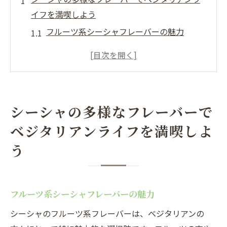
イフを満喫しよう
フルーツ系シーシャフレーバーの魅力
ハーブとスパイスによる新しい味わい
植物由来のエッセンスで楽しむシーシャ
動物性素材を使わないフレーバーの選び方
自然の香りを引き立てるシーシャフレーバ
シーシャの多様なフレーバーで
ー
ベジタリアンライフを満喫しよ
ベジタリアンにおすすめのシーシャカフェ
う
ヘルシーに楽しむシーシャの新しいトレンドと
は
低カロリーで楽しむシーシャ
フルーツ系シーシャフレーバーの魅力
健康を考慮したシーシャの選び方
シーシャのフルーツ系フレーバーは、ベジタリアンの
オーガニックフレーバーの台頭