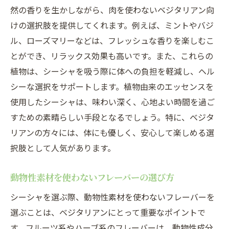
ーション
然の香りを生かしながら、肉を使わないベジタリアン向
シーシャが変えるベジタリアンの嗜好
けの選択肢を提供してくれます。例えば、ミントやバジ
ベジタリアンライフスタイルにマッチする
ル、ローズマリーなどは、フレッシュな香りを楽しむこ
シーシャ
とができ、リラックス効果も高いです。また、これらの
シーシャを通じたコミュニティの広がり
植物は、シーシャを吸う際に体への負担を軽減し、ヘル
シーな選択をサポートします。植物由来のエッセンスを
ベジタリアンに優しいシーシャの未来
使用したシーシャは、味わい深く、心地よい時間を過ご
シーシャがもたらすベジタリアンの新しい嗜好
すための素晴らしい手段となるでしょう。特に、ベジタ
シーシャが変える味覚の楽しみ方
リアンの方々には、体にも優しく、安心して楽しめる選
ベジタリアンが好むシーシャフレーバー
択肢として人気があります。
新しいベジタリアンシーシャの発見
シーシャとベジタリアンの美味しい関係
動物性素材を使わないフレーバーの選び方
シーシャと相性の良いベジタリアンフード
シーシャを選ぶ際、動物性素材を使わないフレーバーを
シーシャが提供する新しい味覚体験
選ぶことは、ベジタリアンにとって重要なポイントで
肉を使わないシーシャで叶えるヘルシーなひと
す。フルーツ系やハーブ系のフレーバーは、動物性成分