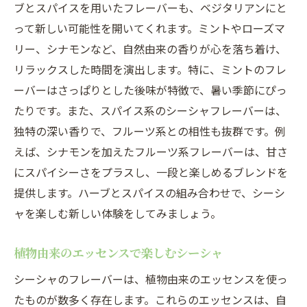
ブとスパイスを用いたフレーバーも、ベジタリアンにと
体験
って新しい可能性を開いてくれます。ミントやローズマ
ストレス解消に効果的なシーシャフレーバ
リー、シナモンなど、自然由来の香りが心を落ち着け、
ー
リラックスした時間を演出します。特に、ミントのフレ
心と体に優しいシーシャの吸い方
ーバーはさっぱりとした後味が特徴で、暑い季節にぴっ
リラックスタイムを彩るおすすめフレーバ
たりです。また、スパイス系のシーシャフレーバーは、
ー
独特の深い香りで、フルーツ系との相性も抜群です。例
えば、シナモンを加えたフルーツ系フレーバーは、甘さ
健康を考慮したシーシャの楽しみ方
にスパイシーさをプラスし、一段と楽しめるブレンドを
ベジタリアンのためのシーシャリラクゼー
提供します。ハーブとスパイスの組み合わせで、シーシ
ション
ャを楽しむ新しい体験をしてみましょう。
シーシャとともに過ごす癒しの時間
シーシャで広がるベジタリアンライフの可能性
植物由来のエッセンスで楽しむシーシャ
動物性素材ゼロで楽しむシーシャ
シーシャのフレーバーは、植物由来のエッセンスを使っ
ベジタリアンカフェとシーシャのコラボレ
たものが数多く存在します。これらのエッセンスは、自