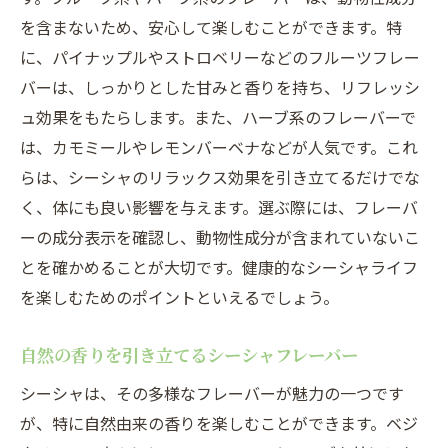
とき
を含まないため、安心して楽しむことができます。特
に、パイナップルやストロベリーなどのフルーツフレー
植物性エッセンスによるフレーバー
バーは、しっかりとした甘みと香りを持ち、リフレッシ
動物性不使用の安心感
ュ効果をもたらします。また、ハーブ系のフレーバーで
ベジタリアン向けのシーシャフレーバーガ
は、カモミールやレモンバーベナなどが人気です。これ
イド
らは、シーシャのリラックス効果を引き立てるだけでな
ヘルシーなシーシャを選ぶポイント
く、体にも良い影響を与えます。選ぶ際には、フレーバ
リラックスしながら健康を維持する方法
ーの成分表示を確認し、動物性成分が含まれていないこ
シーシャがもたらすベジタリアンの癒し
とを確かめることが大切です。健康的なシーシャライフ
ベジタリアンがシーシャを楽しむためのポイン
を楽しむためのポイントといえるでしょう。
ト
自然の香りを引き立てるシーシャフレーバー
初心者でも安心なシーシャの選び方
ベジタリアン向けシーシャのおすすめフレ
シーシャは、その多様なフレーバーが魅力の一つです
ーバー
が、特に自然由来の香りを楽しむことができます。ベジ