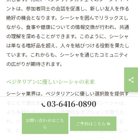
ントは、参加者同士の会話を促進し、新しい友人を作る
絶好の機会となります。シーシャを囲んでリラックスし
ながら、食事や健康についての情報交換が行われ、共通
の理解を深めることができます。このように、シーシャ
は単なる嗜好品を超え、人々を結びつける役割を果たし
ています。これからも、シーシャを通じたコミュニティ
の広がりが期待されます。
ベジタリアンに優しいシーシャの未来
シーシャ業界は、ベジタリアンに優しい選択肢を提供す
03-6416-0890
ることで進化を続けています。これからのシーシャは、
より多様なフレーバーや健康的なオプションを取り入
お問い合わせはこち
れ、ベジタリアンのニーズに応えることが求められま
ご予約はこちら
ら
す。たとえば、フルーツやハーブを使った自然なフレー