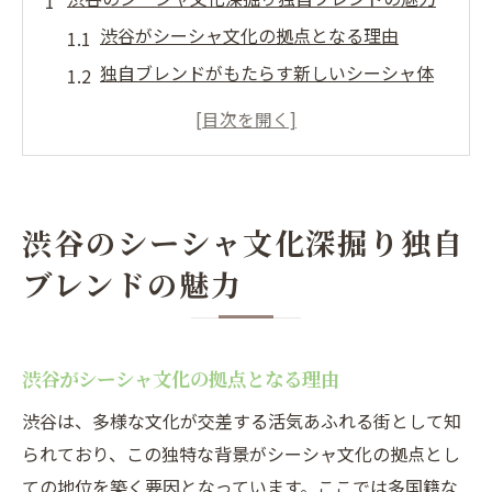
渋谷がシーシャ文化の拠点となる理由
独自ブレンドがもたらす新しいシーシャ体
験
シーシャ初心者でも楽しめる渋谷のブレン
ド
地元の魅力を引き出すシーシャの秘密
渋谷のシーシャ文化深掘り独自
渋谷のシーシャバーが提案する味覚の旅
ブレンドの魅力
シーシャ文化が渋谷に与える影響
地元食材で作る渋谷のシーシャ新体験
地元の特産品を活かした新しい味わい
渋谷がシーシャ文化の拠点となる理由
シーシャにおける渋谷の地元食材の役割
渋谷は、多様な文化が交差する活気あふれる街として知
食材選びが鍵！渋谷のシーシャブレンド
られており、この独特な背景がシーシャ文化の拠点とし
渋谷のシーシャバーで味わう地元の魅力
ての地位を築く要因となっています。ここでは多国籍な