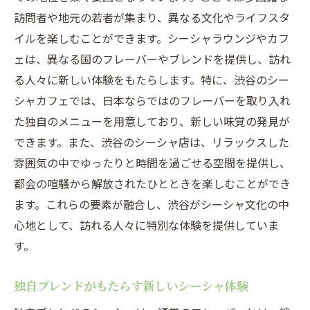
地元食材でシーシャに新たな風味を加える
訪問者や地元の若者が集まり、異なる文化やライフスタ
渋谷の味覚をシーシャで楽しむ方法
イルを楽しむことができます。シーシャラウンジやカフ
ェは、異なる国のフレーバーやブレンドを提供し、訪れ
季節のフルーツが彩るシーシャの調合術
る人々に新しい体験をもたらします。特に、渋谷のシー
四季折々のフルーツが持つ魅力
シャカフェでは、日本ならではのフレーバーを取り入れ
季節ごとのおすすめフルーツブレンド
た独自のメニューを用意しており、新しい味覚の発見が
フルーツがもたらすシーシャの新しい魅力
できます。また、渋谷のシーシャ店は、リラックスした
渋谷で楽しむ旬のフルーツシーシャ
雰囲気の中でゆったりと時間を過ごせる空間を提供し、
果物の選び方で変わるシーシャの味わい
都会の喧騒から解放されたひとときを楽しむことができ
季節感を取り入れたシーシャの楽しみ方
ます。これらの要素が融合し、渋谷がシーシャ文化の中
シーシャブレンドで味わう渋谷の四季
心地として、訪れる人々に特別な体験を提供していま
す。
シーシャに映し出される渋谷の四季
四季折々の風味を楽しむシーシャ術
独自ブレンドがもたらす新しいシーシャ体験
渋谷で味わう四季のシーシャブレンド