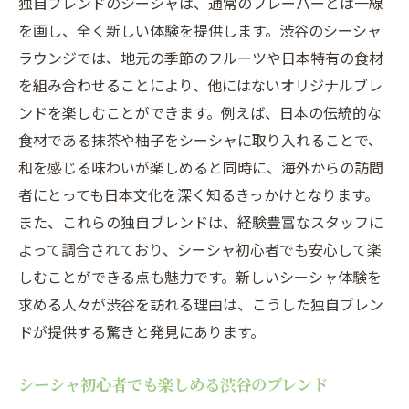
独自ブレンドのシーシャは、通常のフレーバーとは一線
季節感溢れる渋谷のシーシャ体験
を画し、全く新しい体験を提供します。渋谷のシーシャ
シーズン限定ブレンドの楽しみ方
ラウンジでは、地元の季節のフルーツや日本特有の食材
渋谷で体感する四季のシーシャ
を組み合わせることにより、他にはないオリジナルブレ
渋谷の隠れ家シーシャバーで特別な一服を
ンドを楽しむことができます。例えば、日本の伝統的な
渋谷の隠れた名店で過ごす贅沢な時間
食材である抹茶や柚子をシーシャに取り入れることで、
隠れ家バーで楽しむシーシャの真髄
和を感じる味わいが楽しめると同時に、海外からの訪問
者にとっても日本文化を深く知るきっかけとなります。
特別な空間で味わうシーシャの魅力
また、これらの独自ブレンドは、経験豊富なスタッフに
隠れ家でしか味わえないシーシャブレンド
よって調合されており、シーシャ初心者でも安心して楽
シーシャバーが提供する特別な時間
しむことができる点も魅力です。新しいシーシャ体験を
渋谷の隠れ家で感じるシーシャの深み
求める人々が渋谷を訪れる理由は、こうした独自ブレン
日本特有の食材を活かしたシーシャの秘密
ドが提供する驚きと発見にあります。
和の食材で生まれるシーシャの魅力
シーシャ初心者でも楽しめる渋谷のブレンド
日本文化とシーシャの融合を楽しむ