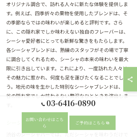
オリジナル調合で、訪れる人々に新たな体験を提供しま
す。例えば、四季折々の果物を使用したブレンドは、そ
の季節ならではの味わいが楽しめると評判です。さら
に、この隠れ家でしか味わえない独自のフレーバーは、
シーシャ愛好者にとっても新鮮な驚きをもたらします。
各シーシャブレンドは、熟練のスタッフがその場で丁寧
に調合してくれるため、シーシャの本来の味わいを最大
限に引き出しています。これにより、一度訪れた人々は
その魅力に惹かれ、何度も足を運びたくなることでしょ
う。地元の味を生かした特別なシーシャブレンドは、渋
谷の隠れ家でしか味わえない贅沢なひとときを演出しま
03-6416-0890
す。
お問い合わせはこち
シーシャバーが提供する特別な時間
ご予約はこちら
ら
渋谷のシーシャバーでは、ただシーシャを味わうだけで