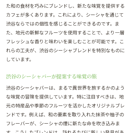
新しいシーシャスタイルの楽しみ方
た和の食材を巧みにブレンドし、新たな味覚を提供する
シーシャ愛好者が集まる理由
カフェが多くあります。これにより、シーシャを通じて
渋谷で体感する最新シーシャトレンド
渋谷ならではの個性を感じることができるのです。ま
シーシャ文化をリードする渋谷の魅力
た、地元の新鮮なフルーツを使用することで、より一層
愛好者が注目するシーシャの新展開
フレッシュな香りと味わいを楽しむことが可能です。こ
れらの工夫が、渋谷のシーシャブレンドを特別なものに
しています。
渋谷のシーシャバーが提案する味覚の旅
渋谷のシーシャバーは、まるで異世界を旅するかのよう
な味覚の冒険を提供しています。特に注目すべきは、地
元の特産品や季節のフルーツを活かしたオリジナルブレ
ンドです。例えば、和の要素を取り入れた抹茶や柚子の
フレーバーが、シーシャの煙に新たな命を吹き込みま
す。こうしたブレンドは、訪れるたびに新しい発見があ