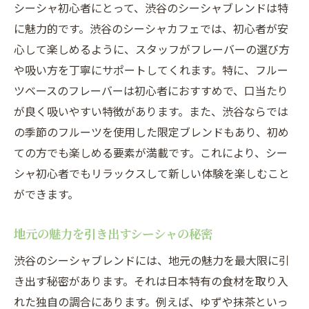
抹茶や柚子を使った独自のブレンド
シーシャ初心者にとって、渋谷のシーシャブレンドは特
和風シーシャが渋谷で人気の理由
に魅力的です。渋谷のシーシャカフェでは、初心者が安
心して楽しめるように、スタッフがフレーバーの選び方
日本らしい風味を引き出すシーシャ術
や吸い方を丁寧にサポートしてくれます。特に、フルー
和の素材で作るシーシャの新たな挑戦
ツベースのフレーバーは初心者におすすめで、口当たり
驚きと発見が詰まった渋谷のシーシャブレンド
が良く吸いやすい特徴があります。また、渋谷ならでは
渋谷で味わう驚きのシーシャフレーバー
の季節のフルーツを使用した限定ブレンドもあり、初め
新たな発見があるシーシャ体験
ての方でも楽しめる要素が満載です。これにより、シー
シーシャブレンドの可能性を探る
シャ初心者でもリラックスして新しい体験を楽しむこと
驚きを与える渋谷のシーシャブレンド
ができます。
渋谷のシーシャがもたらす発見
地元の魅力を引き出すシーシャの秘密
シーシャで味わう渋谷の新たな一面
渋谷のシーシャブレンドには、地元の魅力を最大限に引
シーシャ愛好者必見渋谷の新しいトレンド
き出す秘密があります。それは日本特有の食材を取り入
渋谷で注目のシーシャトレンドとは
れた独自の調合にあります。例えば、ゆずや抹茶といっ